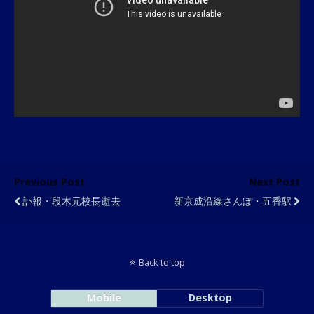
Previous Post
Next Post
訃報・段木元校長逝去
新京成沿線さんぽ・五香駅
Back to top
Mobile
Desktop