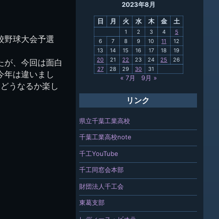
2023年8月
母校
日
月
火
水
木
金
土
関連
1
2
3
4
5
校野球大会予選
6
7
8
9
10
11
12
報「ちば
13
14
15
16
17
18
19
」
20
21
22
23
24
25
26
たが、今回は面白
27
28
29
30
31
今年は違いまし
« 7月
9月 »
,どうなるか楽し
リンク
県立千葉工業高校
千葉工業高校note
千工YouTube
千工同窓会本部
財団法人千工会
東葛支部
レディース・ビオラ