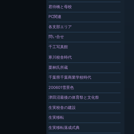
君待橋と母校
PC関連
各支部エリア
問い合せ
千工写真館
寒川校舎時代
栗林氏所蔵
千葉県千葉商業学校時代
200601雪景色
津田沼最後の体育祭と文化祭
生実校舎の建設
生実移転
生実移転落成式典