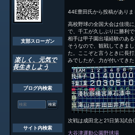
イ
ビ
千葉市支部組織
ト
管
44E豊田氏から投稿がありま
ゲ
理
ちばし支部だよ
人
ー
高校野球の全国大会は佳境に
(44E)
年間行事
で、千工が久しぶりに勝利で
シ
相手は甲子園出場経験のある
会員メッセー
支部スローガン
ョ
そうなので、観戦してきまし
ン
た。ここぞと言うときに長打
楽しく、元気で
みでしたが、力が付いてきた
長生きしよう
ブログ内検索
検
索
対
象:
次戦は成田北と21日第3試合
サイト内検索
大谷津運動公園野球場