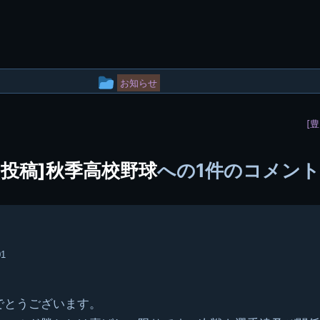
投
お知らせ
稿
[
グ
ル
氏投稿]秋季高校野球
への1件のコメン
ー
プ
01
でとうございます。