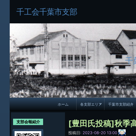
千工会千葉市支部
千
メ
ホーム
各支部エリア
千葉市支部紹介
イ
各支部紹介
規約及び細則
ン
[豊田氏投稿]秋季
支部会報紹介
会員・役員名
ナ
サ
投稿日:
2023-08-20 13:00