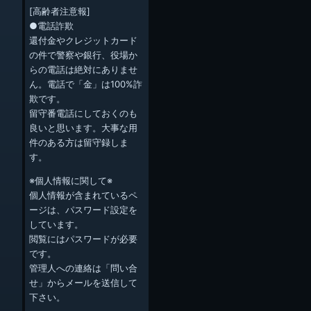
[高齢者注意報]
●電話詐欺
還付金やクレジットカード
の件で警察や銀行、役場か
らの電話は絶対にありませ
ん。電話で「金」は100%詐
欺です。
留守番電話にしておくのも
良いと思います。大事な用
件のある方は留守録しま
す。
※個人情報に関して※
個人情報が含まれているペ
ージは、パスワード設定を
しています。
閲覧にはパスワードが必要
です。
管理人への連絡は「問い合
せ」からメールを送信して
下さい。