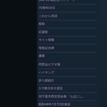
70周年DVD
これから音頭
校歌
応援歌
サイト情報
母校記念碑
書庫
同窓会ビデオ集
ハイキング
折り紙紹介
3.11東日本大震災
旧千葉市西支部会報「ちばにし」
昭和48年1月7日吹奏楽