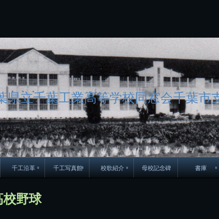
コ
ン
テ
ン
ツ
へ
ス
キ
ッ
プ
葉県立千葉工業高等学校同窓会千葉市
千工沿革
千工写真館
校歌紹介
母校記念碑
書庫
70周年DVD
卒業アルバム
CD紹介
本部同窓
高校野球
簿
生実移転の歴史
歴代校長
校歌
市立千葉工業学校回
ハイキ
想歌