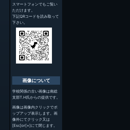
スマートフォンでもご覧い
ただけます。
下記QRコードを読み取って
下さい。
画像について
学校関係の古い画像は南総
支部T.H氏からの提供です。
画像は画像内クリックでポ
ップアップ表示します。画
像外にてクリック又は
[Esc]or[×]にて閉じます。