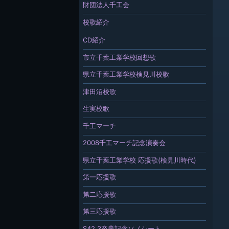
財団法人千工会
校歌紹介
CD紹介
市立千葉工業学校回想歌
県立千葉工業学校検見川校歌
津田沼校歌
生実校歌
千工マーチ
2008千工マーチ記念演奏会
県立千葉工業学校 応援歌(検見川時代)
第一応援歌
第二応援歌
第三応援歌
S42.3卒業記念ソノシート