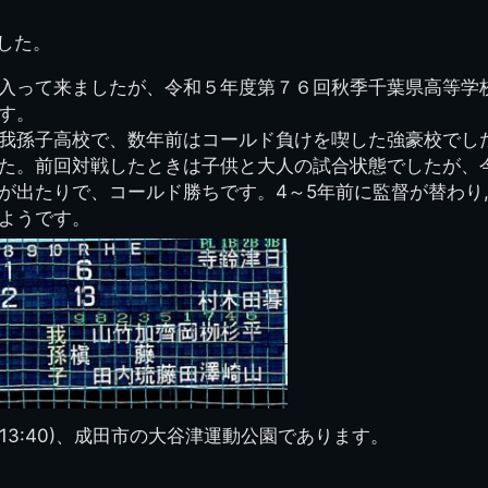
図
景山校長回顧録
周年写真
応援歌
35周年
県立千葉工業学校
君待橋と
した。
県立千葉工業学校検
応援歌(検見川時代)
り
検見川校舎時代
生実校舎以前
寒川校舎時代
40周年
吹奏楽部
見川校歌
第一応援歌
入って来ましたが、令和５年度第７６回秋季千葉県高等学
財団法人千工会
生実校舎以降
千葉商業学校時代
生実校舎の建設
50周年
旧西支部会
津田沼校歌
す。
第二応援歌
にし
我孫子高校で、数年前はコールド負けを喫した強豪校でし
ジ
鉄道連隊
昭和18年卒業アル
生実移転
60周年
生実校歌
た。前回対戦したときは子供と大人の試合状態でしたが、
バム
第三応援歌
が出たりで、コールド勝ちです。4～5年前に監督が替わり
生実移転落成式典
70周年
栗林氏所蔵
千工マーチ
ようです。
80周年の本校
生実初期
津田沼最後の体育祭
2008千工マーチ記
生実初期の行事
と文化祭
念演奏会
生実初期の文化祭
S42.3卒業記念ソノ
シート
生実校舎初期の実習
これから音頭
200601雪景色
(13:40)、成田市の大谷津運動公園であります。
2008.08 生実校舎