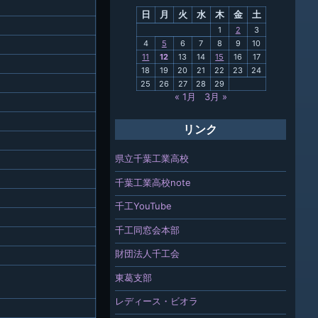
日
月
火
水
木
金
土
関連
1
2
3
4
5
6
7
8
9
10
報「ちば
11
12
13
14
15
16
17
」
18
19
20
21
22
23
24
25
26
27
28
29
« 1月
3月 »
リンク
県立千葉工業高校
千葉工業高校note
千工YouTube
千工同窓会本部
財団法人千工会
東葛支部
レディース・ビオラ