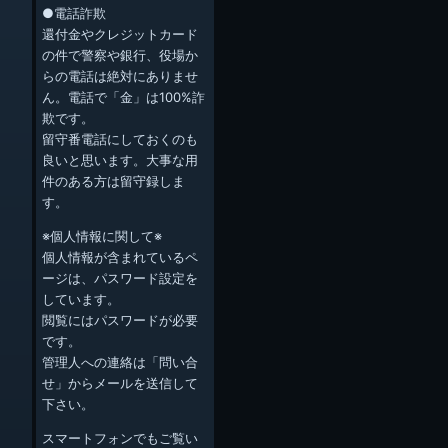
●電話詐欺
還付金やクレジットカード
の件で警察や銀行、役場か
らの電話は絶対にありませ
ん。電話で「金」は100%詐
欺です。
留守番電話にしておくのも
良いと思います。大事な用
件のある方は留守録しま
す。
※個人情報に関して※
個人情報が含まれているペ
ージは、パスワード設定を
しています。
閲覧にはパスワードが必要
です。
管理人への連絡は「問い合
せ」からメールを送信して
下さい。
スマートフォンでもご覧い