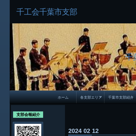
千工会千葉市支部
千
メ
ホーム
各支部エリア
千葉市支部紹介
イ
各支部紹介
規約及び細則
ン
支部会報紹介
会員・役員名
ナ
2024
02
12
ビ
千葉市支部組織