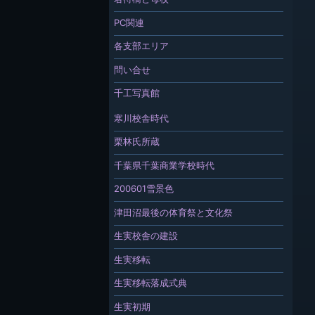
PC関連
各支部エリア
問い合せ
千工写真館
寒川校舎時代
栗林氏所蔵
千葉県千葉商業学校時代
200601雪景色
津田沼最後の体育祭と文化祭
生実校舎の建設
生実移転
生実移転落成式典
生実初期