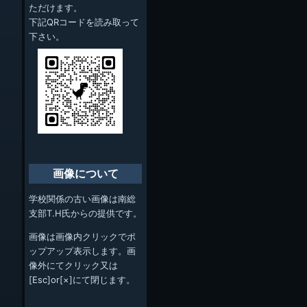
ただけます。
下記QRコードを読み取って
下さい。
画像について
学校関係の古い画像は南総
支部T.H氏からの提供です。
画像は画像内クリックでポ
ップアップ表示します。画
像外にてクリック又は
[Esc]or[×]にて閉じます。