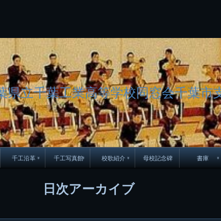
コ
Skip
Skip
Skip
Skip
Skip
Skip
Skip
Skip
Skip
Skip
Skip
Skip
Skip
Skip
Skip
Skip
ン
to
to
to
to
to
to
to
to
to
to
to
to
to
to
to
to
テ
BLOCK-
BLOCK-
TEXT-
SEARCH-
BLOCK-
WGS_WIDGET-
RECENT-
RECENT-
TEXT-
TEXT-
CATEGORIES-
ARCHIVES-
META-
CALENDAR-
SIMPLE-
PAGES-
ン
15
17
17
5
8
2
POSTS-
COMMENTS-
3
8
6
2
2
5
LINKS-
3
ツ
2
2
8
へ
ス
キ
ッ
葉県立千葉工業高等学校同窓会千葉市
プ
千工沿革
千工写真館
校歌紹介
母校記念碑
書庫
70周年DVD
卒業アルバム
CD紹介
本部同窓
日次アーカイブ
簿
生実移転の歴史
歴代校長
校歌
市立千葉工業学校回
ハイキ
想歌
図
景山校長回顧録
周年写真
応援歌
35周年
県立千葉工業学校
君待橋と