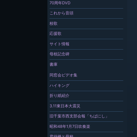
70周年DVD
これから音頭
校歌
応援歌
サイト情報
母校記念碑
書庫
同窓会ビデオ集
ハイキング
折り紙紹介
3.11東日本大震災
旧千葉市西支部会報「ちばにし」
昭和48年1月7日吹奏楽
君待橋と母校