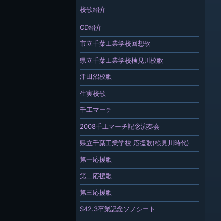
校歌紹介
CD紹介
市立千葉工業学校回想歌
県立千葉工業学校検見川校歌
津田沼校歌
生実校歌
千工マーチ
2008千工マーチ記念演奏会
県立千葉工業学校 応援歌(検見川時代)
第一応援歌
第二応援歌
第三応援歌
S42.3卒業記念ソノシート