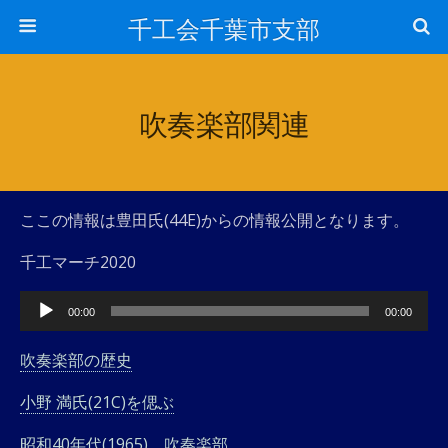
千工会千葉市支部
吹奏楽部関連
ここの情報は豊田氏(44E)からの情報公開となります。
千工マーチ2020
音
00:00
00:00
声
プ
吹奏楽部の歴史
レ
小野 満氏(21C)を偲ぶ
ー
ヤ
昭和40年代(1965)、吹奏楽部