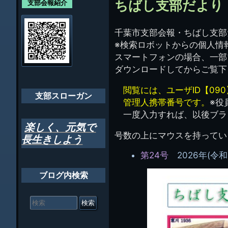
ン
ちばし支部だより
支部会報紹介
会員・役員名
ナ
ビ
千葉市支部会報・ちばし支部だ
千葉市支部組織
※検索ロボットからの個人情
ゲ
ちばし支部だよ
スマートフォンの場合、一部
ー
ダウンロードしてからご覧下さい
年間行事
シ
閲覧には、ユーザID【090
会員メッセー
支部スローガン
ョ
管理人携帯番号です。
※役
ン
一度入力すれば、以後ブラウ
楽しく、元気で
号数の上にマウスを持ってい
長生きしよう
第24号
2026年(令和
ブログ内検索
検
索
対
象: