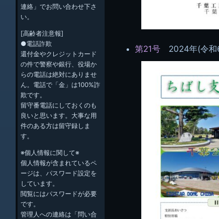
連絡」でお問い合わせ下さ
い。
[高齢者注意報]
●電話詐欺
第21号
2024年(令和
還付金やクレジットカード
の件で警察や銀行、役場か
らの電話は絶対にありませ
ん。電話で「金」は100%詐
欺です。
留守番電話にしておくのも
良いと思います。大事な用
件のある方は留守録しま
す。
※個人情報に関して※
個人情報が含まれているペ
ージは、パスワード設定を
しています。
閲覧にはパスワードが必要
です。
管理人への連絡は「問い合