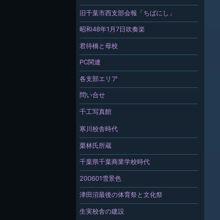
旧千葉市西支部会報「ちばにし」
昭和48年1月7日吹奏楽
君待橋と母校
PC関連
各支部エリア
問い合せ
千工写真館
寒川校舎時代
栗林氏所蔵
千葉県千葉商業学校時代
200601雪景色
津田沼最後の体育祭と文化祭
生実校舎の建設