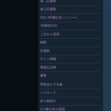
第二応援歌
第三応援歌
S42.3卒業記念ソノシート
70周年DVD
これから音頭
校歌
応援歌
サイト情報
母校記念碑
書庫
同窓会ビデオ集
ハイキング
折り紙紹介
3.11東日本大震災