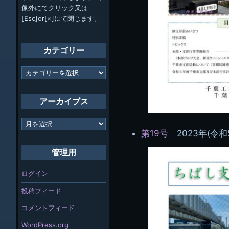
像外にてクリック又は
[Esc]or[×]にて閉じます。
カテゴリー
カ
テ
ゴ
リ
アーカイブス
ー
ア
ー
第19号
2023年(令和
カ
イ
管理用
ブ
ス
ログイン
投稿フィード
コメントフィード
WordPress.org