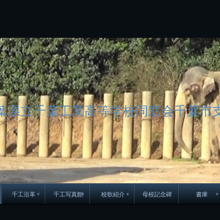
コ
ン
テ
ン
ツ
へ
ス
キ
ッ
プ
葉県立千葉工業高等学校同窓会千葉市
千工沿革
千工写真館
校歌紹介
母校記念碑
書庫
70周年DVD
卒業アルバム
CD紹介
本部同窓