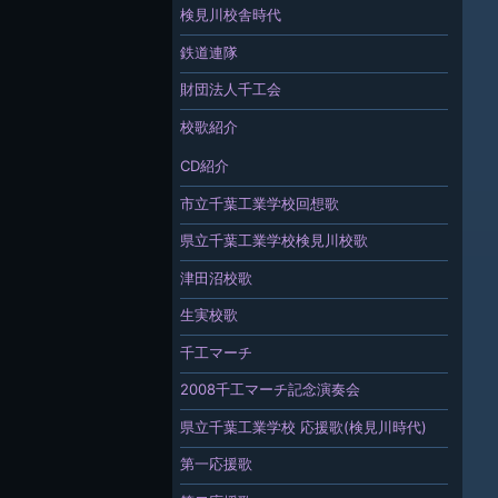
検見川校舎時代
鉄道連隊
財団法人千工会
校歌紹介
CD紹介
市立千葉工業学校回想歌
県立千葉工業学校検見川校歌
津田沼校歌
生実校歌
千工マーチ
2008千工マーチ記念演奏会
県立千葉工業学校 応援歌(検見川時代)
第一応援歌