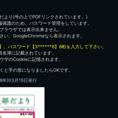
簿
生実移転の歴史
歴代校長
校歌
市立千葉工業学校回
ハイキ
想歌
より(号の上でPDFリンクされています。)
図
景山校長回顧録
周年写真
応援歌
35周年
県立千葉工業学校
君待橋と
報保護のため、パスワード管理をしています。
県立千葉工業学校検
応援歌(検見川時代)
り
検見川校舎時代
生実校舎以前
寒川校舎時代
40周年
吹奏楽部
ブラウザでは表示出来ません。
見川校歌
第一応援歌
。GoogleChromeなら表示されます。
財団法人千工会
生実校舎以降
千葉商業学校時代
生実校舎の建設
50周年
旧西支部会
津田沼校歌
第二応援歌
にし
】、パスワード【3******8】8桁を入力して下さい。
ジ
鉄道連隊
昭和18年卒業アル
生実移転
60周年
生実校歌
員名簿に記載されています。
バム
第三応援歌
ザのCookieに記憶されます。
生実移転落成式典
70周年
栗林氏所蔵
千工マーチ
くと手の形になりましたらOKです。
80周年の本校
生実初期
津田沼最後の体育祭
2008千工マーチ記
8年)03月15日発行
生実初期の行事
と文化祭
念演奏会
生実初期の文化祭
S42.3卒業記念ソノ
シート
生実校舎初期の実習
これから音頭
200601雪景色