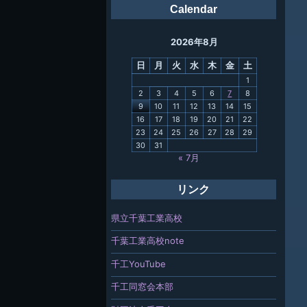
Calendar
ング
2026年8月
母校
日
月
火
水
木
金
土
関連
1
2
3
4
5
6
7
8
報「ちば
9
10
11
12
13
14
15
」
16
17
18
19
20
21
22
23
24
25
26
27
28
29
30
31
« 7月
リンク
県立千葉工業高校
千葉工業高校note
千工YouTube
千工同窓会本部