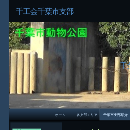
千工会千葉市支部
千
メ
ホーム
各支部エリア
千葉市支部紹介
イ
各支部紹介
規約及び細則