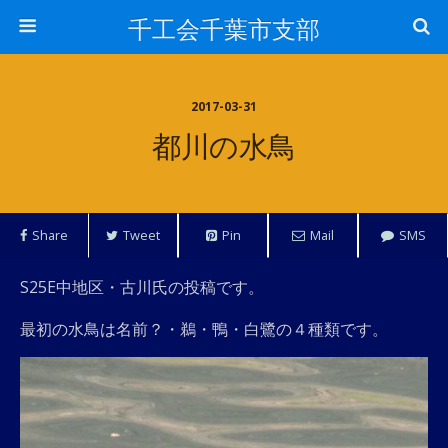
千工会千葉市支部
2017-03-31
都川の水鳥
Share
Tweet
Pin
Mail
SMS
S25E中地区・古川氏の投稿です。
最初の水鳥は名前？・鵜・鴨・白鷺の４種類です。