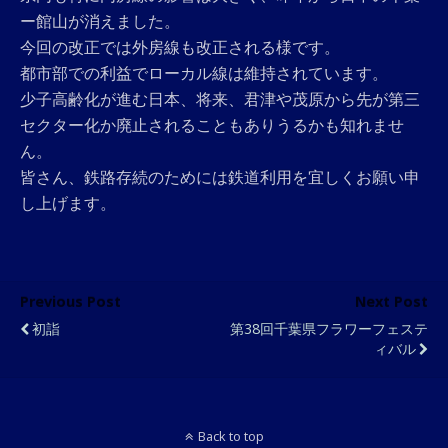
ー館山が消えました。
今回の改正では外房線も改正される様です。
都市部での利益でローカル線は維持されています。
少子高齢化が進む日本、将来、君津や茂原から先が第三
セクター化か廃止されることもありうるかも知れませ
ん。
皆さん、鉄路存続のためには鉄道利用を宜しくお願い申
し上げます。
Previous Post
Next Post
初詣
第38回千葉県フラワーフェステ
ィバル
Back to top