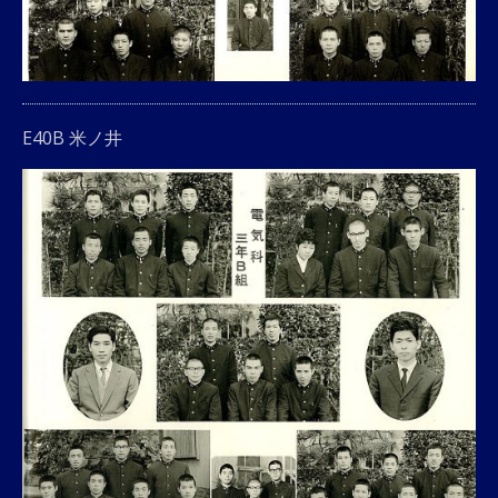
E40B 米ノ井