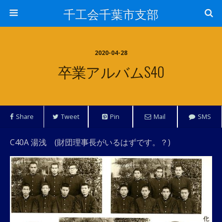
千工会千葉市支部
2020-04-28
卒業アルバムS40
Share
Tweet
Pin
Mail
SMS
C40A 湯浅 (財団理事長がいるはずです。？)