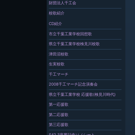
財団法人千工会
校歌紹介
CD紹介
市立千葉工業学校回想歌
県立千葉工業学校検見川校歌
津田沼校歌
生実校歌
千工マーチ
2008千工マーチ記念演奏会
県立千葉工業学校 応援歌(検見川時代)
第一応援歌
第二応援歌
第三応援歌
S42.3卒業記念ソノシート