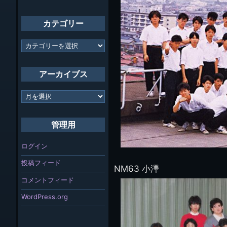
カテゴリー
カ
テ
ゴ
リ
アーカイブス
ー
ア
ー
カ
イ
管理用
ブ
ス
ログイン
投稿フィード
NM63 小澤
コメントフィード
WordPress.org