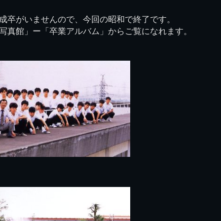
図
景山校長回顧録
周年写真
応援歌
35周年
県立千葉工業学校
君待橋と
成卒がいませんので、今回の昭和で終了です。
県立千葉工業学校検
応援歌(検見川時代)
り
検見川校舎時代
生実校舎以前
寒川校舎時代
40周年
吹奏楽部
見川校歌
写真館」ー「卒業アルバム」からご覧になれます。
第一応援歌
財団法人千工会
生実校舎以降
千葉商業学校時代
生実校舎の建設
50周年
旧西支部会
津田沼校歌
第二応援歌
にし
ジ
鉄道連隊
昭和18年卒業アル
生実移転
60周年
生実校歌
バム
第三応援歌
生実移転落成式典
70周年
栗林氏所蔵
千工マーチ
80周年の本校
生実初期
津田沼最後の体育祭
2008千工マーチ記
生実初期の行事
と文化祭
念演奏会
生実初期の文化祭
S42.3卒業記念ソノ
シート
生実校舎初期の実習
これから音頭
200601雪景色
2008.08 生実校舎