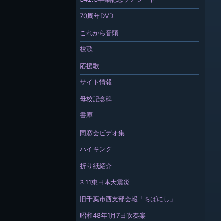
70周年DVD
これから音頭
校歌
応援歌
サイト情報
母校記念碑
書庫
同窓会ビデオ集
ハイキング
折り紙紹介
3.11東日本大震災
旧千葉市西支部会報「ちばにし」
昭和48年1月7日吹奏楽