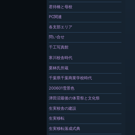
君待橋と母校
PC関連
各支部エリア
問い合せ
千工写真館
寒川校舎時代
栗林氏所蔵
千葉県千葉商業学校時代
200601雪景色
津田沼最後の体育祭と文化祭
生実校舎の建設
生実移転
生実移転落成式典