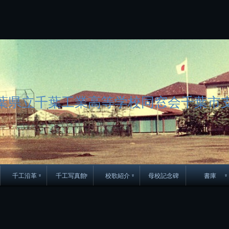
コ
ン
テ
ン
ツ
へ
ス
キ
ッ
プ
葉県立千葉工業高等学校同窓会千葉市
千工沿革
千工写真館
校歌紹介
母校記念碑
書庫
70周年DVD
卒業アルバム
CD紹介
本部同窓
簿
生実移転の歴史
歴代校長
校歌
市立千葉工業学校回
ハイキ
想歌