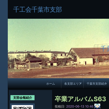
千工会千葉市支部
千
メ
ホーム
各支部エリア
千葉市支部紹介
イ
各支部紹介
規約及び細則
ン
卒業アルバムS63
支部会報紹介
会員・役員名
ナ
サ
投稿日:
2020-06-13 10:46