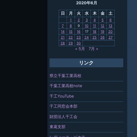
2020年6月
母校
日
月
火
水
木
金
土
関連
1
2
3
4
5
6
7
8
9
10
11
12
13
報「ちば
14
15
16
17
18
19
20
」
21
22
23
24
25
26
27
28
29
30
« 5月
7月 »
リンク
県立千葉工業高校
千葉工業高校note
千工YouTube
千工同窓会本部
財団法人千工会
東葛支部
レディース・ビオラ