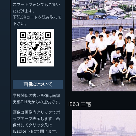
スマートフォンでもご覧い
ただけます。
下記QRコードを読み取って
下さい。
画像について
学校関係の古い画像は南総
支部T.H氏からの提供です。
IE63 三宅
画像は画像内クリックでポ
ップアップ表示します。画
像外にてクリック又は
[Esc]or[×]にて閉じます。