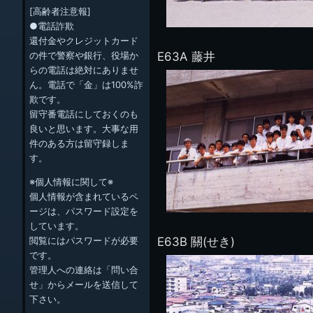
[高齢者注意報]
●電話詐欺
還付金やクレジットカード
E63A 藤井
の件で警察や銀行、役場か
らの電話は絶対にありませ
ん。電話で「金」は100%詐
欺です。
留守番電話にしておくのも
良いと思います。大事な用
件のある方は留守録しま
す。
※個人情報に関して※
個人情報が含まれているペ
ージは、パスワード設定を
しています。
E63B 關(せき)
閲覧にはパスワードが必要
です。
管理人への連絡は「問い合
せ」からメールを送信して
下さい。