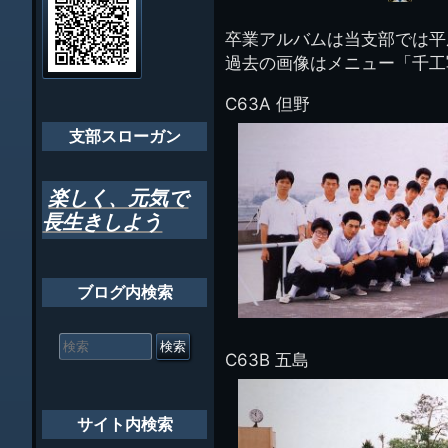
イ
ビ
千葉市支部組織
ト
管
卒業アルバムは当支部では平
ゲ
理
ちばし支部だよ
過去の画像はメニュー「千工
人
ー
(44E)
年間行事
C63A 但野
シ
会員メッセー
支部スローガン
ョ
ン
楽しく、元気で
長生きしよう
ブログ内検索
検
索
C63B 五島
対
象:
サイト内検索