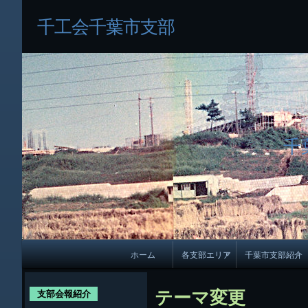
千工会千葉市支部
千
メ
ホーム
各支部エリア
千葉市支部紹介
イ
各支部紹介
規約及び細則
ン
テーマ変更
支部会報紹介