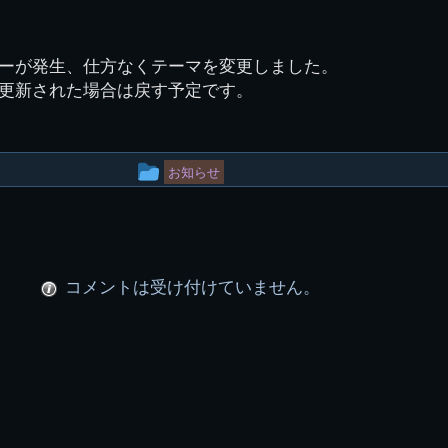
簿
生実移転の歴史
歴代校長
校歌
市立千葉工業学校回
ハイキ
想歌
図
景山校長回顧録
周年写真
応援歌
35周年
県立千葉工業学校
君待橋と
ーが発生、仕方なくテーマを変更しました。
県立千葉工業学校検
応援歌(検見川時代)
り
検見川校舎時代
生実校舎以前
寒川校舎時代
40周年
吹奏楽部
見川校歌
更新された場合は戻す予定です。
第一応援歌
財団法人千工会
生実校舎以降
千葉商業学校時代
生実校舎の建設
50周年
旧西支部会
津田沼校歌
第二応援歌
にし
ジ
鉄道連隊
昭和18年卒業アル
生実移転
60周年
投
生実校歌
お知らせ
バム
第三応援歌
稿
生実移転落成式典
70周年
栗林氏所蔵
千工マーチ
グ
80周年の本校
生実初期
ル
津田沼最後の体育祭
2008千工マーチ記
生実初期の行事
コメントは受け付けていません。
と文化祭
念演奏会
ー
生実初期の文化祭
S42.3卒業記念ソノ
プ
シート
生実校舎初期の実習
これから音頭
200601雪景色
2008.08 生実校舎