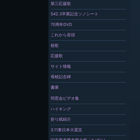
第三応援歌
S42.3卒業記念ソノシート
70周年DVD
これから音頭
校歌
応援歌
サイト情報
母校記念碑
書庫
同窓会ビデオ集
ハイキング
折り紙紹介
3.11東日本大震災