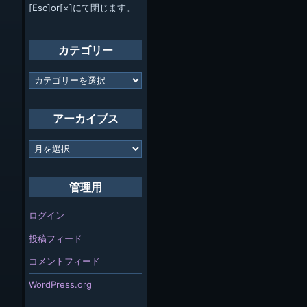
[Esc]or[×]にて閉じます。
カテゴリー
カ
テ
ゴ
リ
アーカイブス
ー
ア
ー
カ
イ
管理用
ブ
ス
ログイン
投稿フィード
コメントフィード
WordPress.org