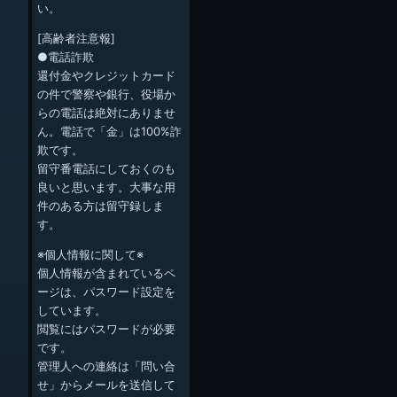
い。
[高齢者注意報]
●電話詐欺
還付金やクレジットカード
の件で警察や銀行、役場か
らの電話は絶対にありませ
ん。電話で「金」は100%詐
欺です。
留守番電話にしておくのも
良いと思います。大事な用
件のある方は留守録しま
す。
※個人情報に関して※
個人情報が含まれているペ
ージは、パスワード設定を
しています。
閲覧にはパスワードが必要
です。
管理人への連絡は「問い合
せ」からメールを送信して