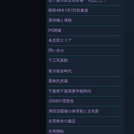
旧千葉市西支部会報「ちばにし」
昭和48年1月7日吹奏楽
君待橋と母校
PC関連
各支部エリア
問い合せ
千工写真館
寒川校舎時代
栗林氏所蔵
千葉県千葉商業学校時代
200601雪景色
津田沼最後の体育祭と文化祭
生実校舎の建設
生実移転