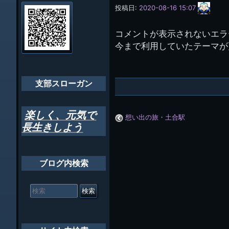
会員・役員名
ナ
サ
投稿日:
2020-08-16 15:07
イ
ビ
千葉市支部組織
ト
管
コメントが表示されないエラ
ゲ
理
ちばし支部だよ
今まで利用していたテーマが
人
ー
(44E)
年間行事
シ
会員メッセー
支部スローガン
ョ
ン
楽しく、元気で
想い出の旅・土合駅
長生きしよう
ブログ内検索
検
索
対
象: