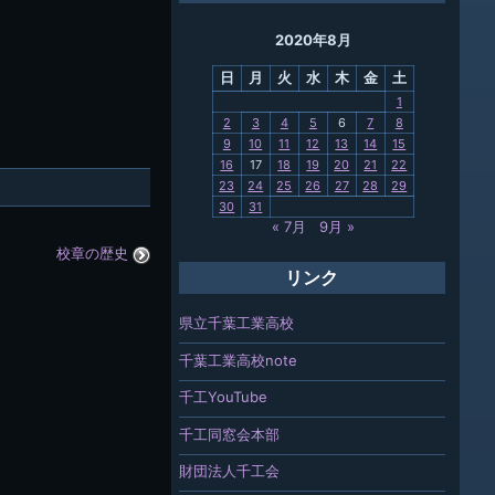
ング
2020年8月
母校
日
月
火
水
木
金
土
関連
1
2
3
4
5
6
7
8
報「ちば
9
10
11
12
13
14
15
」
16
17
18
19
20
21
22
23
24
25
26
27
28
29
30
31
« 7月
9月 »
校章の歴史
リンク
県立千葉工業高校
千葉工業高校note
千工YouTube
千工同窓会本部
財団法人千工会