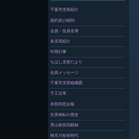
千葉市支部紹介
規約及び細則
会員・役員名簿
各支部紹介
年間行事
ちばし支部だより
会員メッセージ
千葉市支部組織図
千工沿革
本部同窓会報
生実移転の歴史
景山校長回顧録
検見川校舎時代