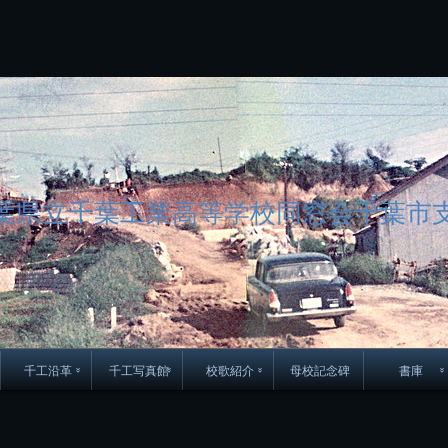
コ
ン
テ
ン
ツ
へ
ス
キ
ッ
プ
葉県立千葉工業高等学校同窓会千葉市
千工沿革
千工写真館
校歌紹介
母校記念碑
書庫
70周年DVD
卒業アルバム
CD紹介
本部同窓