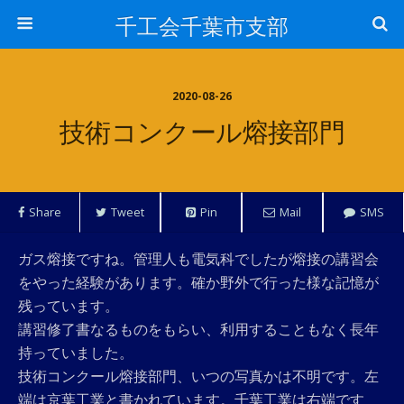
千工会千葉市支部
2020-08-26
技術コンクール熔接部門
Share
Tweet
Pin
Mail
SMS
ガス熔接ですね。管理人も電気科でしたが熔接の講習会
をやった経験があります。確か野外で行った様な記憶が
残っています。
講習修了書なるものをもらい、利用することもなく長年
持っていました。
技術コンクール熔接部門、いつの写真かは不明です。左
端は京葉工業と書かれています。千葉工業は右端です