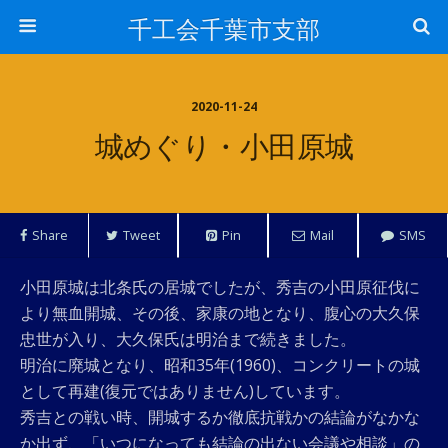
千工会千葉市支部
2020-11-24
城めぐり・小田原城
Share
Tweet
Pin
Mail
SMS
小田原城は北条氏の居城でしたが、秀吉の小田原征伐に
より無血開城、その後、家康の地となり、腹心の大久保
忠世が入り、大久保氏は明治まで続きました。
明治に廃城となり、昭和35年(1960)、コンクリートの城
として再建(復元ではありません)しています。
秀吉との戦い時、開城するか徹底抗戦かの結論がなかな
か出ず、「いつになっても結論の出ない会議や相談」の