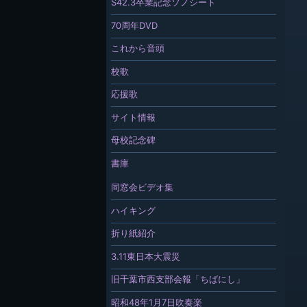
S42.3卒業記念ソノシート
70周年DVD
これから音頭
校歌
応援歌
サイト情報
母校記念碑
書庫
同窓会ビデオ集
ハイキング
折り紙紹介
3.11東日本大震災
旧千葉市西支部会報「ちばにし」
昭和48年1月7日吹奏楽