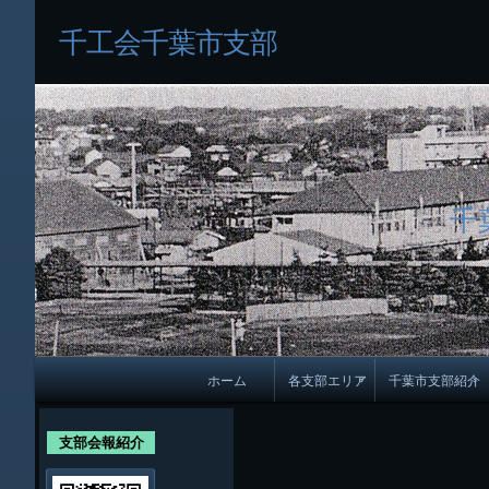
千工会千葉市支部
千
メ
ホーム
各支部エリア
千葉市支部紹介
イ
各支部紹介
規約及び細則
ン
支部会報紹介
会員・役員名
ナ