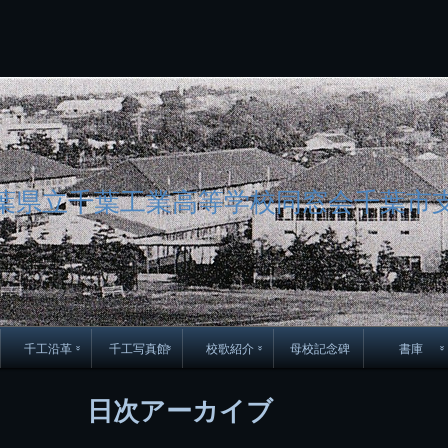
コ
Skip
Skip
Skip
Skip
Skip
Skip
Skip
Skip
Skip
Skip
Skip
Skip
Skip
Skip
Skip
Skip
ン
to
to
to
to
to
to
to
to
to
to
to
to
to
to
to
to
テ
BLOCK-
BLOCK-
TEXT-
SEARCH-
BLOCK-
WGS_WIDGET-
RECENT-
RECENT-
TEXT-
TEXT-
CATEGORIES-
ARCHIVES-
META-
CALENDAR-
SIMPLE-
PAGES-
ン
15
17
17
5
8
2
POSTS-
COMMENTS-
3
8
6
2
2
5
LINKS-
3
ツ
2
2
8
へ
ス
キ
ッ
プ
葉県立千葉工業高等学校同窓会千葉市
千工沿革
千工写真館
校歌紹介
母校記念碑
書庫
70周年DVD
卒業アルバム
CD紹介
本部同窓
日次アーカイブ
簿
生実移転の歴史
歴代校長
校歌
市立千葉工業学校回
ハイキ