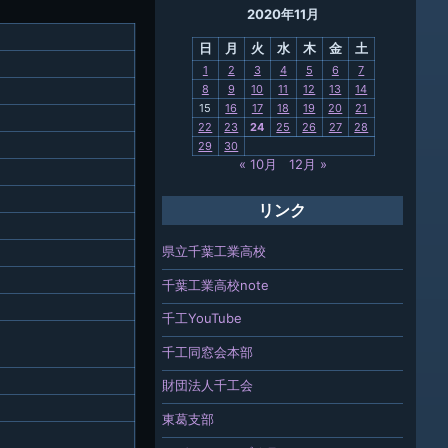
2020年11月
母校
日
月
火
水
木
金
土
関連
1
2
3
4
5
6
7
8
9
10
11
12
13
14
報「ちば
15
16
17
18
19
20
21
」
22
23
24
25
26
27
28
29
30
« 10月
12月 »
リンク
県立千葉工業高校
千葉工業高校note
千工YouTube
千工同窓会本部
財団法人千工会
東葛支部