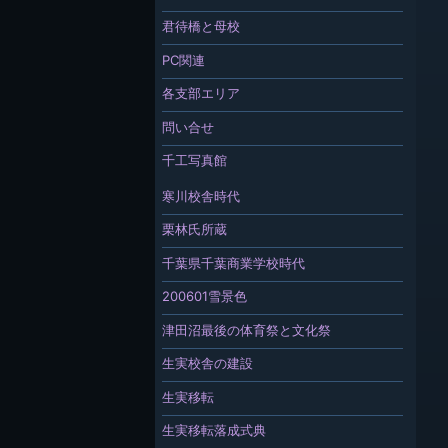
君待橋と母校
PC関連
各支部エリア
問い合せ
千工写真館
寒川校舎時代
栗林氏所蔵
千葉県千葉商業学校時代
200601雪景色
津田沼最後の体育祭と文化祭
生実校舎の建設
生実移転
生実移転落成式典