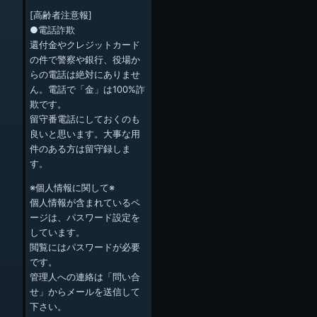
[高齢者注意報]
●電話詐欺
還付金やクレジットカード
の件で警察や銀行、役場か
らの電話は絶対にありませ
ん。電話で「金」は100%詐
欺です。
留守番電話にしておくのも
良いと思います。大事な用
件のある方は留守録しま
す。
※個人情報に関して※
個人情報が含まれているペ
ージは、パスワード設定を
しています。
閲覧にはパスワードが必要
です。
管理人への連絡は「問い合
せ」からメールを送信して
下さい。