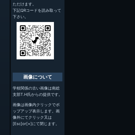
ただけます。
下記QRコードを読み取って
下さい。
画像について
学校関係の古い画像は南総
支部T.H氏からの提供です。
画像は画像内クリックでポ
ップアップ表示します。画
像外にてクリック又は
[Esc]or[×]にて閉じます。