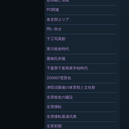
PC関連
各支部エリア
問い合せ
千工写真館
寒川校舎時代
栗林氏所蔵
千葉県千葉商業学校時代
200601雪景色
津田沼最後の体育祭と文化祭
生実校舎の建設
生実移転
生実移転落成式典
生実初期