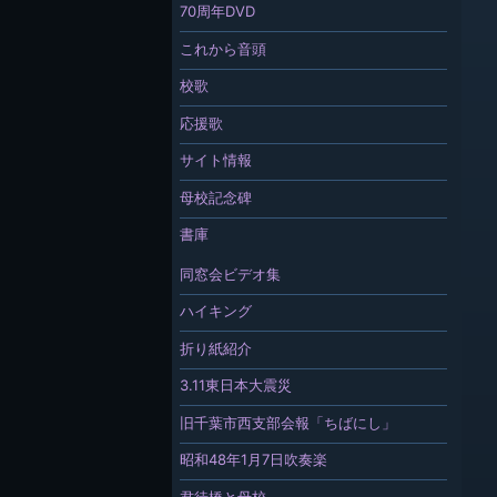
70周年DVD
これから音頭
校歌
応援歌
サイト情報
母校記念碑
書庫
同窓会ビデオ集
ハイキング
折り紙紹介
3.11東日本大震災
旧千葉市西支部会報「ちばにし」
昭和48年1月7日吹奏楽
君待橋と母校