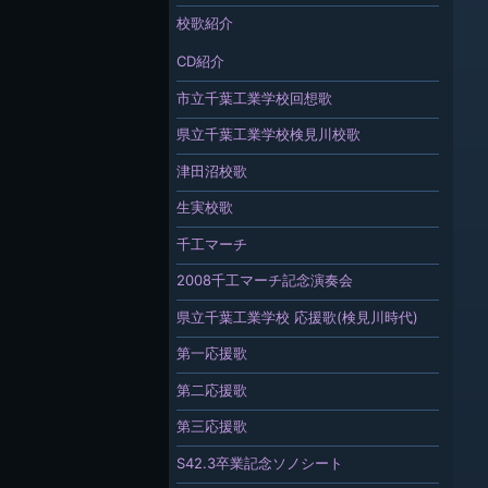
校歌紹介
CD紹介
市立千葉工業学校回想歌
県立千葉工業学校検見川校歌
津田沼校歌
生実校歌
千工マーチ
2008千工マーチ記念演奏会
県立千葉工業学校 応援歌(検見川時代)
第一応援歌
第二応援歌
第三応援歌
S42.3卒業記念ソノシート