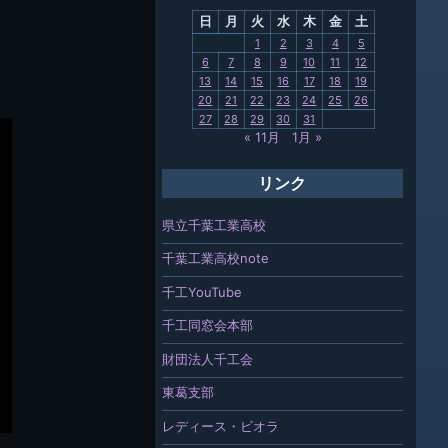
日
月
火
水
木
金
土
関連
1
2
3
4
5
6
7
8
9
10
11
12
報「ちば
13
14
15
16
17
18
19
」
20
21
22
23
24
25
26
27
28
29
30
31
« 11月
1月 »
リンク
県立千葉工業高校
千葉工業高校note
千工YouTube
千工同窓会本部
財団法人千工会
東葛支部
レディース・ビオラ