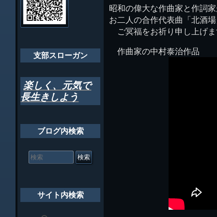
管
昭和の偉大な作曲家と作詞家
ゲ
理
ちばし支部だよ
お二人の合作代表曲「北酒場
人
ー
(44E)
ご冥福をお祈り申し上げま
年間行事
シ
作曲家の中村泰治作品
会員メッセー
支部スローガン
ョ
ン
楽しく、元気で
長生きしよう
ブログ内検索
検
索
対
象:
サイト内検索