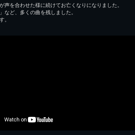
が声を合わせた様に続けてお亡くなりになりました。
県立千葉工業学校検
応援歌(検見川時代)
り
検見川校舎時代
生実校舎以前
寒川校舎時代
40周年
吹奏楽部
見川校歌
」など、多くの曲を残しました。
第一応援歌
す。
財団法人千工会
生実校舎以降
千葉商業学校時代
生実校舎の建設
50周年
旧西支部会
津田沼校歌
第二応援歌
にし
ジ
鉄道連隊
昭和18年卒業アル
生実移転
60周年
生実校歌
バム
第三応援歌
生実移転落成式典
70周年
栗林氏所蔵
千工マーチ
80周年の本校
生実初期
津田沼最後の体育祭
2008千工マーチ記
生実初期の行事
と文化祭
念演奏会
生実初期の文化祭
S42.3卒業記念ソノ
シート
生実校舎初期の実習
これから音頭
200601雪景色
2008.08 生実校舎