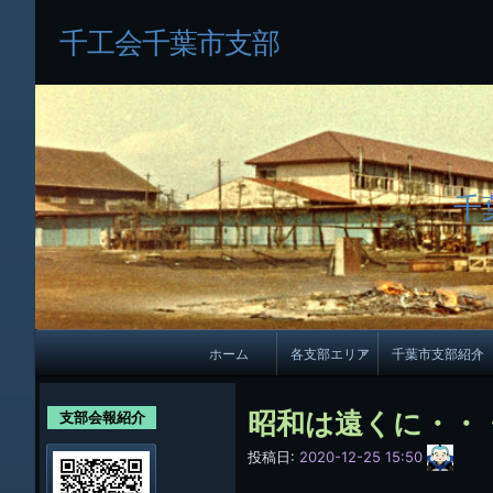
千工会千葉市支部
千
メ
ホーム
各支部エリア
千葉市支部紹介
イ
各支部紹介
規約及び細則
ン
昭和は遠くに・・
支部会報紹介
会員・役員名
ナ
サ
投稿日:
2020-12-25 15:50
イ
ビ
千葉市支部組織
ト