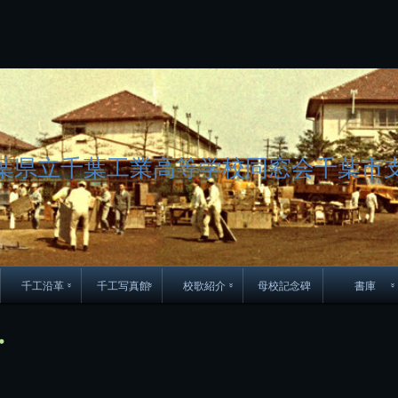
コ
ン
テ
ン
ツ
へ
ス
キ
ッ
葉県立千葉工業高等学校同窓会千葉市
プ
千工沿革
千工写真館
校歌紹介
母校記念碑
書庫
70周年DVD
卒業アルバム
CD紹介
本部同窓
・
簿
生実移転の歴史
歴代校長
校歌
市立千葉工業学校回
ハイキ
想歌
図
景山校長回顧録
周年写真
応援歌
35周年
県立千葉工業学校
君待橋と