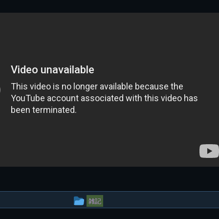
投
雑記
稿