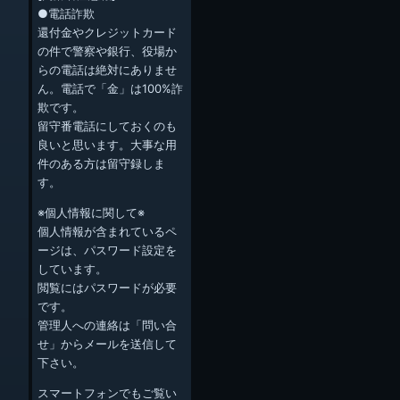
●電話詐欺
還付金やクレジットカード
の件で警察や銀行、役場か
らの電話は絶対にありませ
ん。電話で「金」は100%詐
欺です。
留守番電話にしておくのも
良いと思います。大事な用
件のある方は留守録しま
す。
※個人情報に関して※
個人情報が含まれているペ
ージは、パスワード設定を
しています。
閲覧にはパスワードが必要
です。
管理人への連絡は「問い合
せ」からメールを送信して
下さい。
スマートフォンでもご覧い