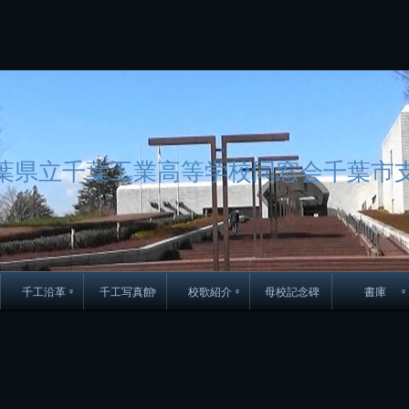
コ
ン
テ
ン
ツ
へ
ス
キ
ッ
葉県立千葉工業高等学校同窓会千葉市
プ
千工沿革
千工写真館
校歌紹介
母校記念碑
書庫
70周年DVD
卒業アルバム
CD紹介
本部同窓
簿
生実移転の歴史
歴代校長
校歌
市立千葉工業学校回
ハイキ
想歌
図
景山校長回顧録
周年写真
応援歌
35周年
県立千葉工業学校
君待橋と