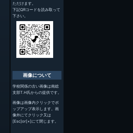
ただけます。
下記QRコードを読み取って
下さい。
画像について
学校関係の古い画像は南総
支部T.H氏からの提供です。
画像は画像内クリックでポ
ップアップ表示します。画
像外にてクリック又は
[Esc]or[×]にて閉じます。