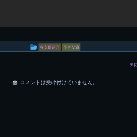
投
各支部紹介
小さな旅
稿
矢切
グ
ル
コメントは受け付けていません。
ー
プ