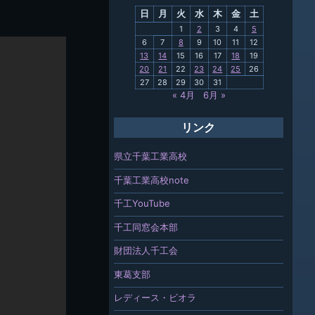
日
月
火
水
木
金
土
関連
1
2
3
4
5
6
7
8
9
10
11
12
報「ちば
13
14
15
16
17
18
19
」
20
21
22
23
24
25
26
27
28
29
30
31
« 4月
6月 »
リンク
県立千葉工業高校
千葉工業高校note
千工YouTube
千工同窓会本部
財団法人千工会
東葛支部
レディース・ビオラ