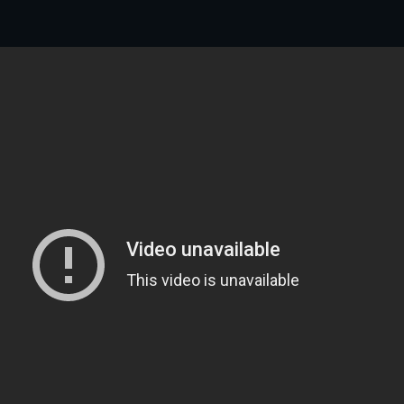
県立千葉工業学校検
応援歌(検見川時代)
り
検見川校舎時代
生実校舎以前
寒川校舎時代
40周年
吹奏楽部
見川校歌
第一応援歌
財団法人千工会
生実校舎以降
千葉商業学校時代
生実校舎の建設
50周年
旧西支部会
津田沼校歌
第二応援歌
にし
ジ
鉄道連隊
昭和18年卒業アル
生実移転
60周年
生実校歌
バム
第三応援歌
生実移転落成式典
70周年
栗林氏所蔵
千工マーチ
80周年の本校
生実初期
津田沼最後の体育祭
2008千工マーチ記
生実初期の行事
と文化祭
念演奏会
生実初期の文化祭
S42.3卒業記念ソノ
シート
生実校舎初期の実習
これから音頭
200601雪景色
2008.08 生実校舎