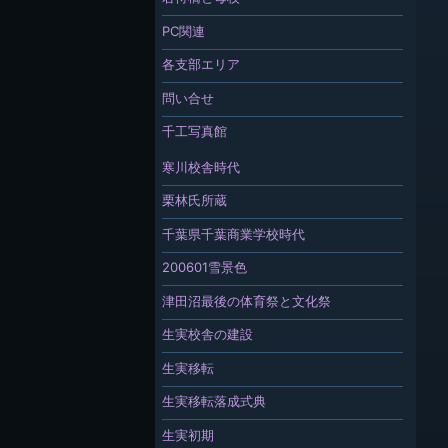
PC関連
各支部エリア
問い合せ
千工写真館
寒川校舎時代
栗林氏所蔵
千葉県千葉商業学校時代
200601雪景色
津田沼最後の体育祭と文化祭
生実校舎の建設
生実移転
生実移転落成式典
生実初期