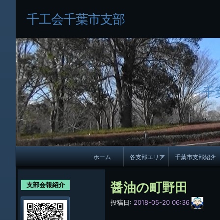
千工会千葉市支部
千
メ
ホーム
各支部エリア
千葉市支部紹介
イ
各支部紹介
規約及び細則
ン
醤油の町野田
支部会報紹介
会員・役員名
ナ
サ
投稿日:
2018-05-20 06:36
イ
ビ
千葉市支部組織
ト