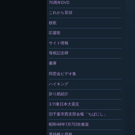
70周年DVD
これから音頭
校歌
応援歌
サイト情報
母校記念碑
書庫
同窓会ビデオ集
ハイキング
折り紙紹介
3.11東日本大震災
旧千葉市西支部会報「ちばにし」
昭和48年1月7日吹奏楽
君待橋と母校