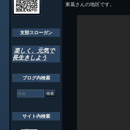
管
東葛さんの地区です。
ゲ
理
ちばし支部だよ
人
ー
(44E)
年間行事
シ
会員メッセー
支部スローガン
ョ
ン
楽しく、元気で
長生きしよう
ブログ内検索
検
索
対
象:
サイト内検索