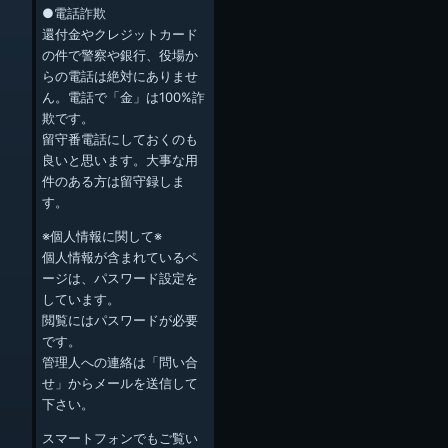
●電話詐欺
還付金やクレジットカード
の件で警察や銀行、役場か
らの電話は絶対にありませ
ん。電話で「金」は100%詐
欺です。
留守番電話にしておくのも
良いと思います。大事な用
件のある方は留守録しま
す。
※個人情報に関して※
個人情報が含まれているペ
ージは、パスワード設定を
しています。
閲覧にはパスワードが必要
です。
管理人への連絡は「問い合
せ」からメールを送信して
下さい。
スマートフォンでもご覧い