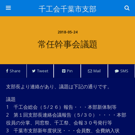
千工会千葉市支部
2018-05-24
常任幹事会議題
Share
Tweet
Pin
Mail
SMS
支部長より連絡があり、議題は下記の通りです。
議題
1 千工会総会（５/２６）報告・・・本部新体制等
2 第１回支部長連絡会議報告（５/３０）・・・・本部
役員の分掌、同窓祭、千工祭、会報３０号発行等
3 千葉市支部新年度状況・・・会員数、会費納入状