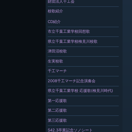
財団法人千工会
校歌紹介
CD紹介
市立千葉工業学校回想歌
県立千葉工業学校検見川校歌
津田沼校歌
生実校歌
千工マーチ
2008千工マーチ記念演奏会
県立千葉工業学校 応援歌(検見川時代)
第一応援歌
第二応援歌
第三応援歌
S42.3卒業記念ソノシート