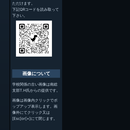
ただけます。
下記QRコードを読み取って
下さい。
画像について
学校関係の古い画像は南総
支部T.H氏からの提供です。
画像は画像内クリックでポ
ップアップ表示します。画
像外にてクリック又は
[Esc]or[×]にて閉じます。