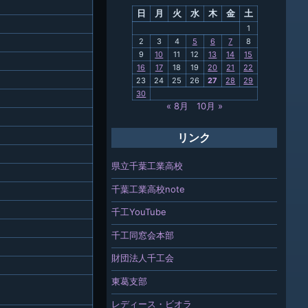
日
月
火
水
木
金
土
関連
1
2
3
4
5
6
7
8
報「ちば
9
10
11
12
13
14
15
」
16
17
18
19
20
21
22
23
24
25
26
27
28
29
30
« 8月
10月 »
リンク
県立千葉工業高校
千葉工業高校note
千工YouTube
千工同窓会本部
財団法人千工会
東葛支部
レディース・ビオラ