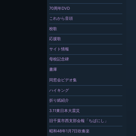
70周年DVD
これから音頭
校歌
応援歌
サイト情報
母校記念碑
書庫
同窓会ビデオ集
ハイキング
折り紙紹介
3.11東日本大震災
旧千葉市西支部会報「ちばにし」
昭和48年1月7日吹奏楽