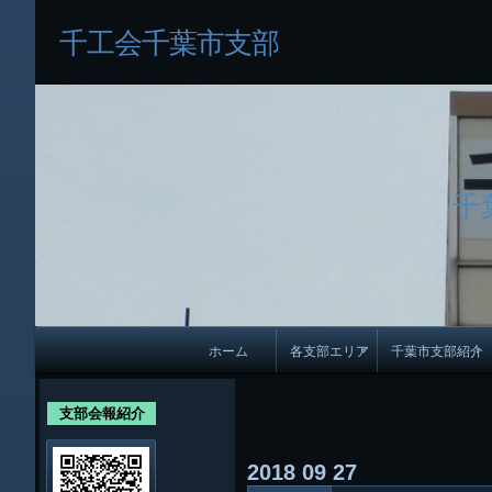
千工会千葉市支部
千
メ
ホーム
各支部エリア
千葉市支部紹介
イ
各支部紹介
規約及び細則
ン
支部会報紹介
会員・役員名
ナ
2018
09
27
ビ
千葉市支部組織