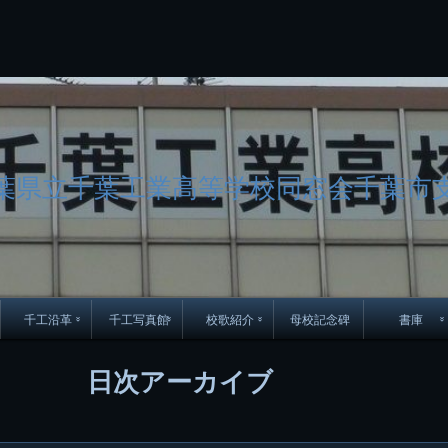
コ
Skip
Skip
Skip
Skip
Skip
Skip
Skip
Skip
Skip
Skip
Skip
Skip
Skip
Skip
Skip
Skip
ン
to
to
to
to
to
to
to
to
to
to
to
to
to
to
to
to
テ
BLOCK-
BLOCK-
TEXT-
SEARCH-
BLOCK-
WGS_WIDGET-
RECENT-
RECENT-
TEXT-
TEXT-
CATEGORIES-
ARCHIVES-
META-
CALENDAR-
SIMPLE-
PAGES-
ン
15
17
17
5
8
2
POSTS-
COMMENTS-
3
8
6
2
2
5
LINKS-
3
ツ
2
2
8
へ
ス
キ
ッ
葉県立千葉工業高等学校同窓会千葉市
プ
千工沿革
千工写真館
校歌紹介
母校記念碑
書庫
70周年DVD
卒業アルバム
CD紹介
本部同窓
日次アーカイブ
簿
生実移転の歴史
歴代校長
校歌
市立千葉工業学校回
ハイキ
想歌
図
景山校長回顧録
周年写真
応援歌
35周年
県立千葉工業学校
君待橋と