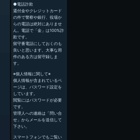
●電話詐欺
還付金やクレジットカード
の件で警察や銀行、役場か
らの電話は絶対にありませ
ん。電話で「金」は100%詐
欺です。
留守番電話にしておくのも
良いと思います。大事な用
件のある方は留守録しま
す。
※個人情報に関して※
個人情報が含まれているペ
ージは、パスワード設定を
しています。
閲覧にはパスワードが必要
です。
管理人への連絡は「問い合
せ」からメールを送信して
下さい。
スマートフォンでもご覧い