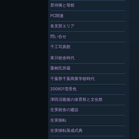
君待橋と母校
PC関連
各支部エリア
問い合せ
千工写真館
寒川校舎時代
栗林氏所蔵
千葉県千葉商業学校時代
200601雪景色
津田沼最後の体育祭と文化祭
生実校舎の建設
生実移転
生実移転落成式典