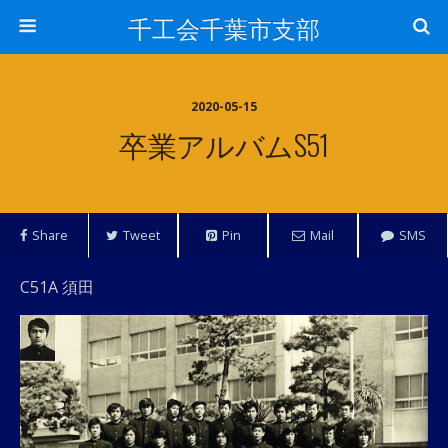
千工会千葉市支部
2020-05-15
卒業アルバムS51
Share
Tweet
Pin
Mail
SMS
C51A 須田