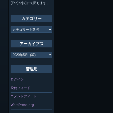
[Esc]or[×]にて閉じます。
カテゴリー
カ
テ
ゴ
リ
アーカイブス
ー
ア
ー
カ
イ
管理用
ブ
ス
ログイン
投稿フィード
コメントフィード
WordPress.org