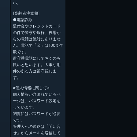
い。
[高齢者注意報]
●電話詐欺
還付金やクレジットカード
の件で警察や銀行、役場か
らの電話は絶対にありませ
ん。電話で「金」は100%詐
欺です。
留守番電話にしておくのも
良いと思います。大事な用
件のある方は留守録しま
す。
※個人情報に関して※
個人情報が含まれているペ
ージは、パスワード設定を
しています。
閲覧にはパスワードが必要
です。
管理人への連絡は「問い合
せ」からメールを送信して