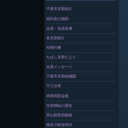
千葉市支部紹介
規約及び細則
会員・役員名簿
各支部紹介
年間行事
ちばし支部だより
会員メッセージ
千葉市支部組織図
千工沿革
本部同窓会報
生実移転の歴史
景山校長回顧録
検見川校舎時代