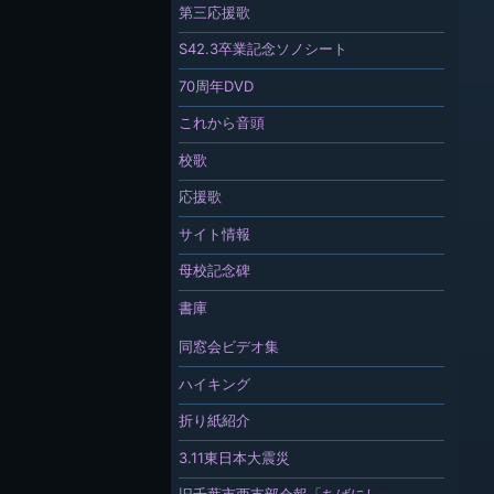
第三応援歌
S42.3卒業記念ソノシート
70周年DVD
これから音頭
校歌
応援歌
サイト情報
母校記念碑
書庫
同窓会ビデオ集
ハイキング
折り紙紹介
3.11東日本大震災