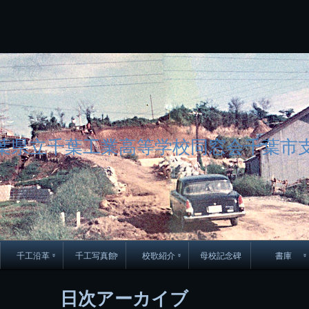
コ
Skip
Skip
Skip
Skip
Skip
Skip
Skip
Skip
Skip
Skip
Skip
Skip
Skip
Skip
Skip
Skip
ン
to
to
to
to
to
to
to
to
to
to
to
to
to
to
to
to
テ
BLOCK-
BLOCK-
TEXT-
SEARCH-
BLOCK-
WGS_WIDGET-
RECENT-
RECENT-
TEXT-
TEXT-
CATEGORIES-
ARCHIVES-
META-
CALENDAR-
SIMPLE-
PAGES-
ン
15
17
17
5
8
2
POSTS-
COMMENTS-
3
8
6
2
2
5
LINKS-
3
ツ
2
2
8
へ
ス
キ
ッ
プ
葉県立千葉工業高等学校同窓会千葉市
千工沿革
千工写真館
校歌紹介
母校記念碑
書庫
70周年DVD
卒業アルバム
CD紹介
本部同窓
日次アーカイブ