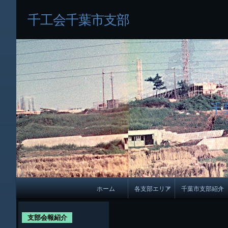
千工会千葉市支部
千
メ
ホーム
各支部エリア
千葉市支部紹介
イ
各支部紹介
規約及び細則
ン
支部会報紹介