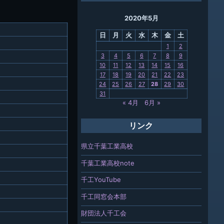
ング
2020年5月
母校
日
月
火
水
木
金
土
関連
1
2
3
4
5
6
7
8
9
報「ちば
10
11
12
13
14
15
16
」
17
18
19
20
21
22
23
24
25
26
27
28
29
30
31
« 4月
6月 »
リンク
県立千葉工業高校
千葉工業高校note
千工YouTube
千工同窓会本部
財団法人千工会