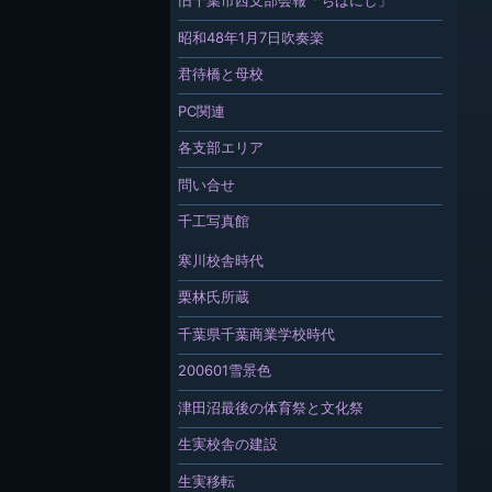
旧千葉市西支部会報「ちばにし」
昭和48年1月7日吹奏楽
君待橋と母校
PC関連
各支部エリア
問い合せ
千工写真館
寒川校舎時代
栗林氏所蔵
千葉県千葉商業学校時代
200601雪景色
津田沼最後の体育祭と文化祭
生実校舎の建設
生実移転