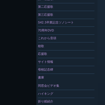
第二応援歌
第三応援歌
S42.3卒業記念ソノシート
70周年DVD
これから音頭
校歌
応援歌
サイト情報
母校記念碑
書庫
同窓会ビデオ集
ハイキング
折り紙紹介