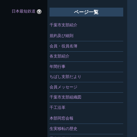
日本最短鉄道
ページ一覧
千葉市支部紹介
規約及び細則
会員・役員名簿
各支部紹介
年間行事
ちばし支部だより
会員メッセージ
千葉市支部組織図
千工沿革
本部同窓会報
生実移転の歴史