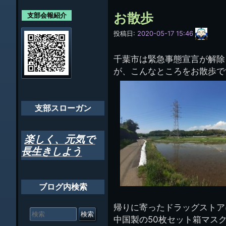
各支部紹介
規約及び細則
ン
お散歩
支部会報紹介
会員・役員名
ナ
サ
投稿日:
2020-05-17 15:46
イ
ビ
千葉市支部組織
ト
管
千葉市は緊急事態宣言が解除
ゲ
理
ちばし支部だよ
が、こんなところをお散歩で
人
ー
(44E)
年間行事
シ
会員メッセー
支部スローガン
ョ
ン
楽しく、元気で
長生きしよう
ブログ内検索
検
帰りに寄ったドラッグストア
索
中国製の50枚セット箱マス
対