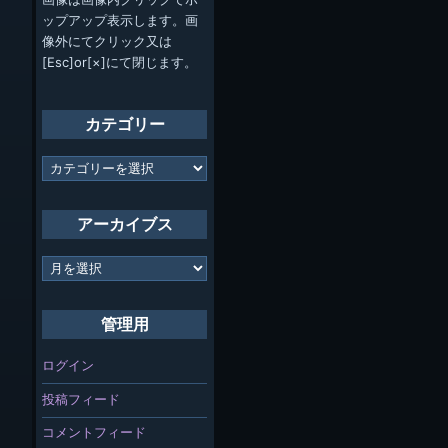
ップアップ表示します。画
像外にてクリック又は
[Esc]or[×]にて閉じます。
カテゴリー
カ
テ
ゴ
リ
アーカイブス
ー
ア
ー
カ
イ
管理用
ブ
ス
ログイン
投稿フィード
コメントフィード