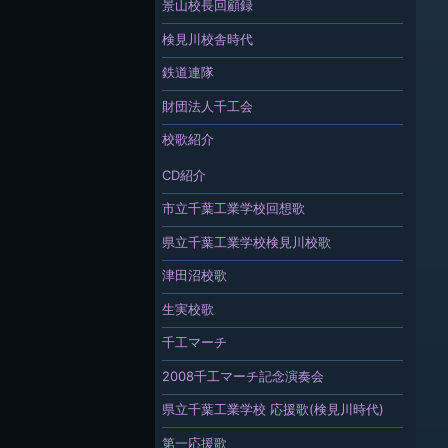
景山校長回顧録
検見川校舎時代
鉄道連隊
財団法人千工会
校歌紹介
CD紹介
市立千葉工業学校回想歌
県立千葉工業学校検見川校歌
津田沼校歌
生実校歌
千工マーチ
2008千工マーチ記念演奏会
県立千葉工業学校 応援歌(検見川時代)
第一応援歌