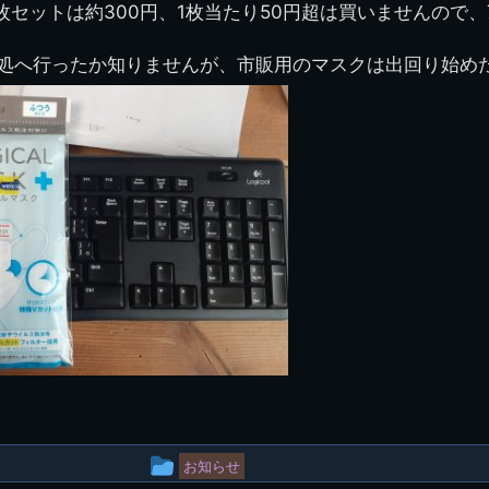
200601雪景色
、7枚セットは約300円、1枚当たり50円超は買いませんので
2008.08 生実校舎
何処へ行ったか知りませんが、市販用のマスクは出回り始め
投
お知らせ