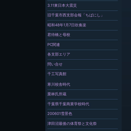
3.11東日本大震災
旧千葉市西支部会報「ちばにし」
昭和48年1月7日吹奏楽
君待橋と母校
PC関連
各支部エリア
問い合せ
千工写真館
寒川校舎時代
栗林氏所蔵
千葉県千葉商業学校時代
200601雪景色
津田沼最後の体育祭と文化祭