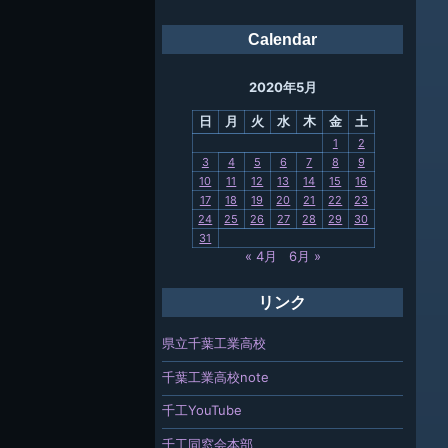
会報
Calendar
ング
2020年5月
母校
日
月
火
水
木
金
土
関連
1
2
3
4
5
6
7
8
9
報「ちば
10
11
12
13
14
15
16
」
17
18
19
20
21
22
23
24
25
26
27
28
29
30
31
« 4月
6月 »
リンク
県立千葉工業高校
千葉工業高校note
千工YouTube
。
千工同窓会本部