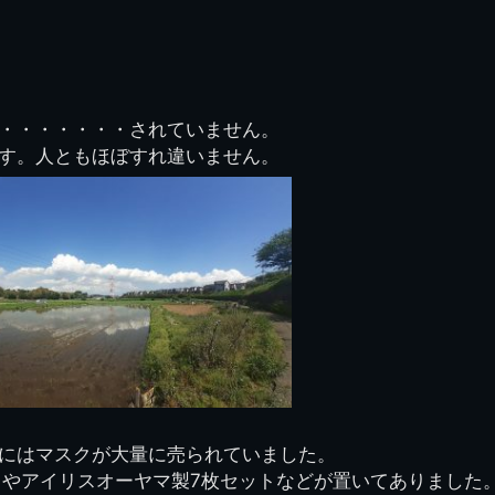
70周年DVD
卒業アルバム
CD紹介
本部同窓
簿
生実移転の歴史
歴代校長
校歌
市立千葉工業学校回
ハイキ
想歌
図
景山校長回顧録
周年写真
応援歌
35周年
県立千葉工業学校
君待橋と
・・・・・・・されていません。
県立千葉工業学校検
応援歌(検見川時代)
り
検見川校舎時代
生実校舎以前
寒川校舎時代
40周年
吹奏楽部
見川校歌
す。人ともほぼすれ違いません。
第一応援歌
財団法人千工会
生実校舎以降
千葉商業学校時代
生実校舎の建設
50周年
旧西支部会
津田沼校歌
第二応援歌
にし
ジ
鉄道連隊
昭和18年卒業アル
生実移転
60周年
生実校歌
バム
第三応援歌
生実移転落成式典
70周年
栗林氏所蔵
千工マーチ
80周年の本校
生実初期
津田沼最後の体育祭
2008千工マーチ記
生実初期の行事
と文化祭
念演奏会
生実初期の文化祭
S42.3卒業記念ソノ
シート
にはマスクが大量に売られていました。
生実校舎初期の実習
クやアイリスオーヤマ製7枚セットなどが置いてありました
これから音頭