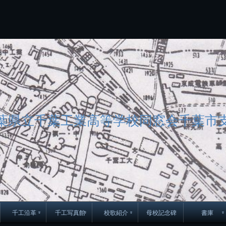
コ
ン
テ
ン
ツ
へ
ス
キ
ッ
プ
葉県立千葉工業高等学校同窓会千葉市
千工沿革
千工写真館
校歌紹介
母校記念碑
書庫