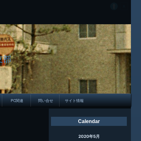
支部
PC関連
問い合せ
サイト情報
会報
Calendar
ング
2020年5月
母校