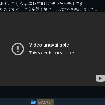
ます。こちらは2013年6月に歩いたビデオです。
県立千葉工業学校検
応援歌(検見川時代)
り
検見川校舎時代
生実校舎以前
寒川校舎時代
40周年
吹奏楽部
見川校歌
たのですが、七夕空襲で焼け、この地へ移転しました。
第一応援歌
)
財団法人千工会
生実校舎以降
千葉商業学校時代
生実校舎の建設
50周年
旧西支部会
津田沼校歌
第二応援歌
にし
ジ
鉄道連隊
昭和18年卒業アル
生実移転
60周年
生実校歌
バム
第三応援歌
生実移転落成式典
70周年
栗林氏所蔵
千工マーチ
80周年の本校
生実初期
津田沼最後の体育祭
2008千工マーチ記
生実初期の行事
と文化祭
念演奏会
生実初期の文化祭
S42.3卒業記念ソノ
シート
生実校舎初期の実習
これから音頭
200601雪景色
2008.08 生実校舎
投
各支部紹介