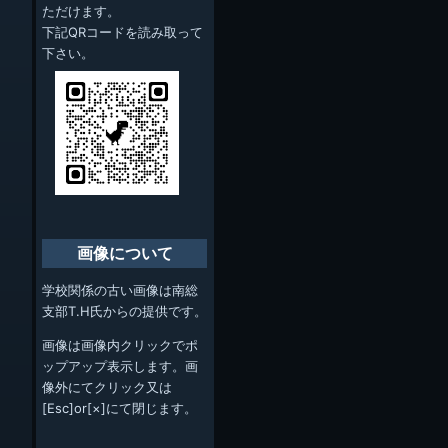
ただけます。
下記QRコードを読み取って
下さい。
画像について
学校関係の古い画像は南総
支部T.H氏からの提供です。
画像は画像内クリックでポ
ップアップ表示します。画
像外にてクリック又は
[Esc]or[×]にて閉じます。