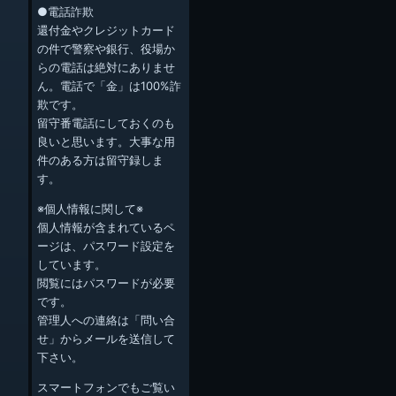
●電話詐欺
還付金やクレジットカード
の件で警察や銀行、役場か
らの電話は絶対にありませ
ん。電話で「金」は100%詐
欺です。
留守番電話にしておくのも
良いと思います。大事な用
件のある方は留守録しま
す。
※個人情報に関して※
個人情報が含まれているペ
ージは、パスワード設定を
しています。
閲覧にはパスワードが必要
です。
管理人への連絡は「問い合
せ」からメールを送信して
下さい。
スマートフォンでもご覧い