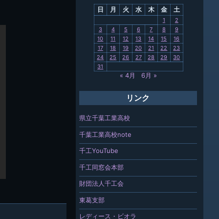
日
月
火
水
木
金
土
関連
1
2
3
4
5
6
7
8
9
報「ちば
10
11
12
13
14
15
16
」
17
18
19
20
21
22
23
24
25
26
27
28
29
30
31
« 4月
6月 »
リンク
県立千葉工業高校
千葉工業高校note
千工YouTube
千工同窓会本部
財団法人千工会
東葛支部
レディース・ビオラ