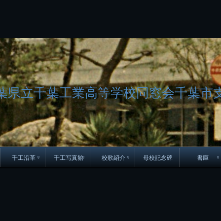
コ
ン
テ
ン
ツ
へ
ス
キ
ッ
葉県立千葉工業高等学校同窓会千葉市
プ
千工沿革
千工写真館
校歌紹介
母校記念碑
書庫
70周年DVD
卒業アルバム
CD紹介
本部同窓
簿
生実移転の歴史
歴代校長
校歌
市立千葉工業学校回
ハイキ
想歌
図
景山校長回顧録
周年写真
応援歌
35周年
県立千葉工業学校
君待橋と