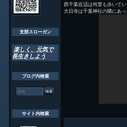
管
西千葉近辺は何度も歩いてい
ゲ
理
ちばし支部だよ
大日寺は千葉神社の隣にあっ
人
ー
(44E
年間行事
シ
会員メッセー
支部スローガン
ョ
ン
楽しく、元気で
長生きしよう
ブログ内検索
検
索
対
象:
サイト内検索