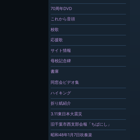
70周年DVD
これから音頭
校歌
応援歌
サイト情報
母校記念碑
書庫
同窓会ビデオ集
ハイキング
折り紙紹介
3.11東日本大震災
旧千葉市西支部会報「ちばにし」
昭和48年1月7日吹奏楽