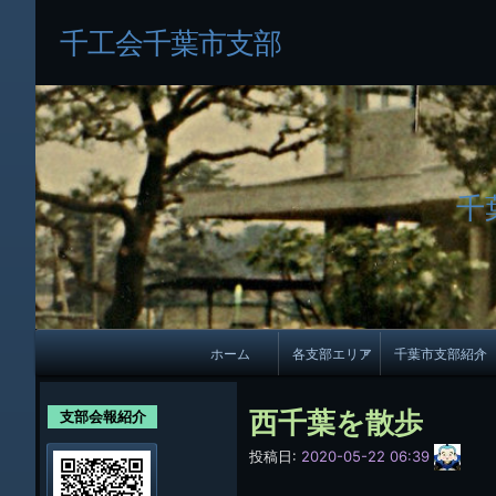
千工会千葉市支部
千
メ
ホーム
各支部エリア
千葉市支部紹介
イ
各支部紹介
規約及び細則
ン
西千葉を散歩
支部会報紹介
会員・役員名
ナ
サ
投稿日:
2020-05-22 06:39
イ
ビ
千葉市支部組織
ト