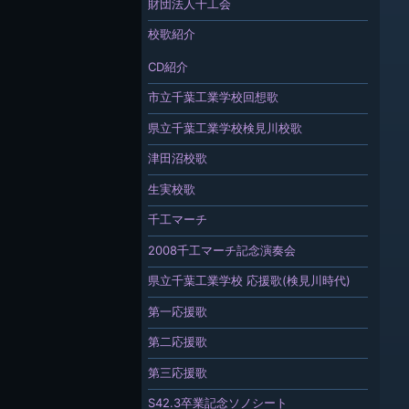
財団法人千工会
校歌紹介
CD紹介
市立千葉工業学校回想歌
県立千葉工業学校検見川校歌
津田沼校歌
生実校歌
千工マーチ
2008千工マーチ記念演奏会
県立千葉工業学校 応援歌(検見川時代)
第一応援歌
第二応援歌
第三応援歌
S42.3卒業記念ソノシート