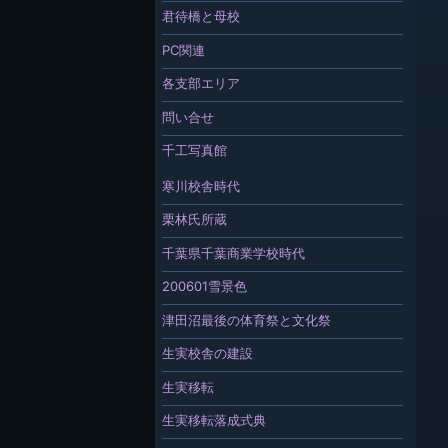
君待橋と母校
PC関連
各支部エリア
問い合せ
千工写真館
寒川校舎時代
栗林氏所蔵
千葉県千葉商業学校時代
200601雪景色
津田沼最後の体育祭と文化祭
生実校舎の建設
生実移転
生実移転落成式典