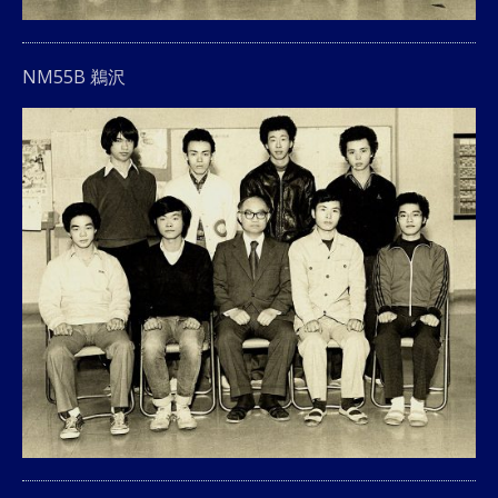
NM55B 鵜沢