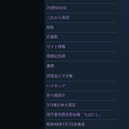
70周年DVD
これから音頭
校歌
応援歌
サイト情報
母校記念碑
書庫
同窓会ビデオ集
ハイキング
折り紙紹介
3.11東日本大震災
旧千葉市西支部会報「ちばにし」
昭和48年1月7日吹奏楽