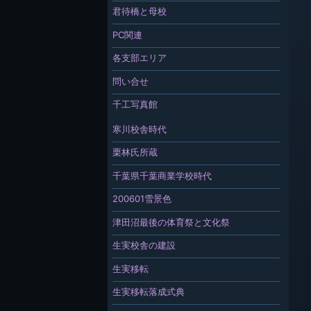
君待橋と母校
PC関連
各支部エリア
問い合せ
千工写真館
寒川校舎時代
栗林氏所蔵
千葉県千葉商業学校時代
200601雪景色
津田沼最後の体育祭と文化祭
生実校舎の建設
生実移転
生実移転落成式典