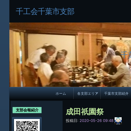
千工会千葉市支部
千
メ
ホーム
各支部エリア
千葉市支部紹介
イ
各支部紹介
規約及び細則
ン
成田祇園祭
支部会報紹介
会員・役員名
ナ
サ
投稿日:
2020-05-26 09:48
イ
ビ
千葉市支部組織
ト