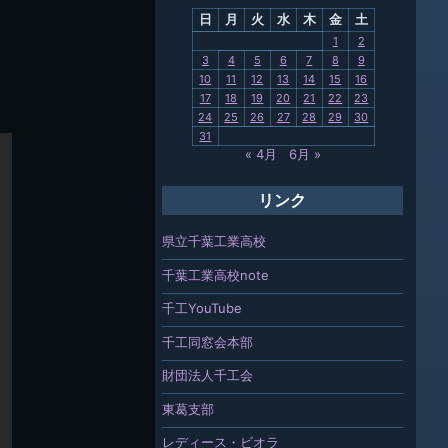
日
月
火
水
木
金
土
関連
1
2
3
4
5
6
7
8
9
報「ちば
10
11
12
13
14
15
16
」
17
18
19
20
21
22
23
24
25
26
27
28
29
30
31
« 4月
6月 »
リンク
県立千葉工業高校
千葉工業高校note
千工YouTube
千工同窓会本部
財団法人千工会
東葛支部
レディース・ビオラ