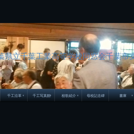
コ
ン
テ
ン
ツ
へ
ス
キ
ッ
葉県立千葉工業高等学校同窓会千葉市
プ
千工沿革
千工写真館
校歌紹介
母校記念碑
書庫
70周年DVD
卒業アルバム
CD紹介
本部同窓
簿
生実移転の歴史
歴代校長
校歌
市立千葉工業学校回
ハイキ
想歌
図
景山校長回顧録
周年写真
応援歌
35周年
県立千葉工業学校
君待橋と