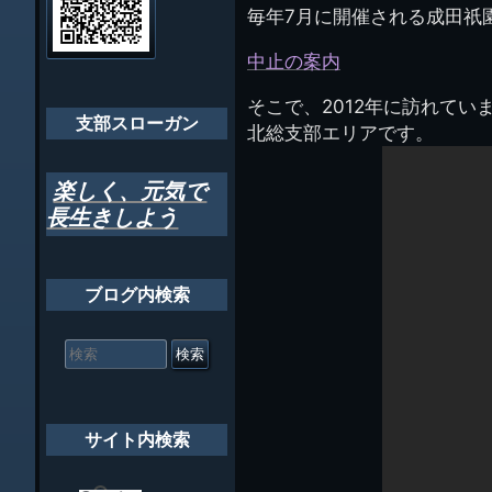
管
毎年7月に開催される成田祇
ゲ
理
ちばし支部だよ
人
ー
中止の案内
(44E
年間行事
シ
そこで、2012年に訪れて
会員メッセー
支部スローガン
ョ
北総支部エリアです。
ン
楽しく、元気で
長生きしよう
ブログ内検索
検
索
対
象:
サイト内検索