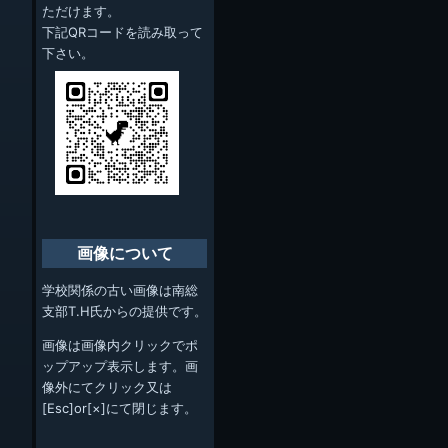
ただけます。
下記QRコードを読み取って
下さい。
画像について
学校関係の古い画像は南総
支部T.H氏からの提供です。
画像は画像内クリックでポ
ップアップ表示します。画
像外にてクリック又は
[Esc]or[×]にて閉じます。