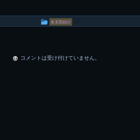
投
各支部紹介
稿
グ
ル
コメントは受け付けていません。
ー
プ