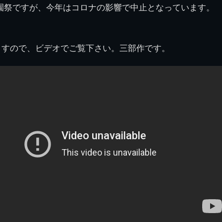
園祭ですが、今年はコロナの影響で中止となっています。
県立千葉工業学校検
応援歌(検見川時代)
り
検見川校舎時代
生実校舎以前
寒川校舎時代
40周年
吹奏楽部
見川校歌
第一応援歌
)
財団法人千工会
生実校舎以降
千葉商業学校時代
生実校舎の建設
50周年
旧西支部会
津田沼校歌
第二応援歌
にし
いますので、ビデオでご覧下さい。三部作です。
ジ
鉄道連隊
昭和18年卒業アル
生実移転
60周年
生実校歌
バム
第三応援歌
生実移転落成式典
70周年
栗林氏所蔵
千工マーチ
80周年の本校
生実初期
津田沼最後の体育祭
2008千工マーチ記
生実初期の行事
と文化祭
念演奏会
生実初期の文化祭
S42.3卒業記念ソノ
シート
生実校舎初期の実習
これから音頭
200601雪景色
2008.08 生実校舎