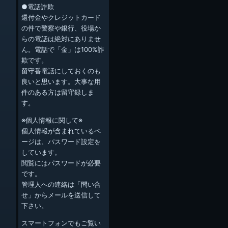
●電話詐欺
還付金やクレジットカード
の件で警察や銀行、役場か
らの電話は絶対にありませ
ん。電話で「金」は100%詐
欺です。
留守番電話にしておくのも
良いと思います。大事な用
件のある方は留守録しま
す。
※個人情報に関して※
個人情報が含まれているペ
ージは、パスワード設定を
しています。
閲覧にはパスワードが必要
です。
管理人への連絡は「問い合
せ」からメールを送信して
下さい。
スマートフォンでもご覧い