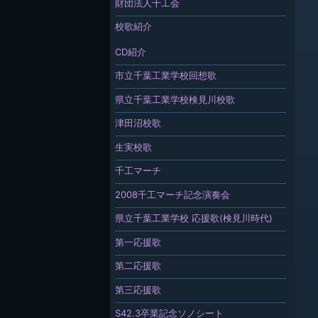
財団法人千工会
校歌紹介
CD紹介
市立千葉工業学校回想歌
県立千葉工業学校検見川校歌
津田沼校歌
生実校歌
千工マーチ
2008千工マーチ記念演奏会
県立千葉工業学校 応援歌(検見川時代)
第一応援歌
第二応援歌
第三応援歌
S42.3卒業記念ソノシート