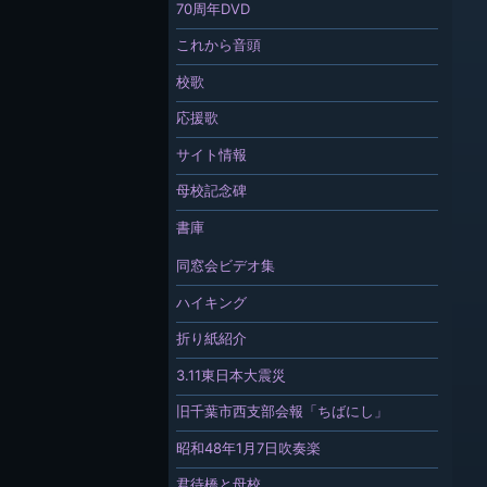
70周年DVD
これから音頭
校歌
応援歌
サイト情報
母校記念碑
書庫
同窓会ビデオ集
ハイキング
折り紙紹介
3.11東日本大震災
旧千葉市西支部会報「ちばにし」
昭和48年1月7日吹奏楽
君待橋と母校