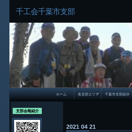
千工会千葉市支部
千
メ
ホーム
各支部エリア
千葉市支部紹介
イ
各支部紹介
規約及び細則
ン
支部会報紹介
会員・役員名
ナ
2021
04
21
ビ
千葉市支部組織