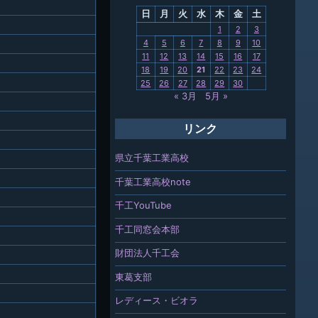
日
月
火
水
木
金
土
関連
1
2
3
4
5
6
7
8
9
10
報「ちば
11
12
13
14
15
16
17
」
18
19
20
21
22
23
24
25
26
27
28
29
30
« 3月
5月 »
リンク
県立千葉工業高校
千葉工業高校note
千工YouTube
千工同窓会本部
財団法人千工会
東葛支部
レディース・ビオラ