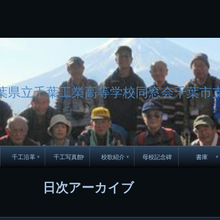
コ
Skip
Skip
Skip
Skip
Skip
Skip
Skip
Skip
Skip
Skip
Skip
Skip
Skip
Skip
Skip
Skip
ン
to
to
to
to
to
to
to
to
to
to
to
to
to
to
to
to
テ
BLOCK-
BLOCK-
TEXT-
SEARCH-
BLOCK-
WGS_WIDGET-
RECENT-
RECENT-
TEXT-
TEXT-
CATEGORIES-
ARCHIVES-
META-
CALENDAR-
SIMPLE-
PAGES-
ン
15
17
17
5
8
2
POSTS-
COMMENTS-
3
8
6
2
2
5
LINKS-
3
ツ
2
2
8
へ
ス
キ
ッ
葉県立千葉工業高等学校同窓会千葉市
プ
千工沿革
千工写真館
校歌紹介
母校記念碑
書庫
70周年DVD
卒業アルバム
CD紹介
本部同窓
日次アーカイブ
簿
生実移転の歴史
歴代校長
校歌
市立千葉工業学校回
ハイキ
想歌
図
景山校長回顧録
周年写真
応援歌
35周年
県立千葉工業学校
君待橋と