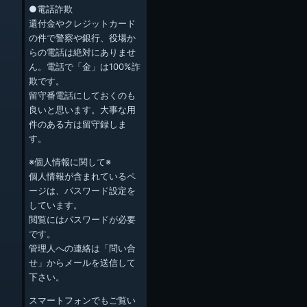
●電話詐欺
還付金やクレジットカード
の件で警察や銀行、役場か
らの電話は絶対にありませ
ん。電話で「金」は100%詐
欺です。
留守番電話にしておくのも
良いと思います。大事な用
件のある方は留守録しま
す。
※個人情報に関して※
個人情報が含まれているペ
ージは、パスワード設定を
しています。
閲覧にはパスワードが必要
です。
管理人への連絡は「問い合
せ」からメールを送信して
下さい。
スマートフォンでもご覧い