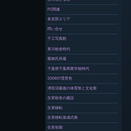
PC関連
各支部エリア
問い合せ
千工写真館
寒川校舎時代
栗林氏所蔵
千葉県千葉商業学校時代
200601雪景色
津田沼最後の体育祭と文化祭
生実校舎の建設
生実移転
生実移転落成式典
生実初期