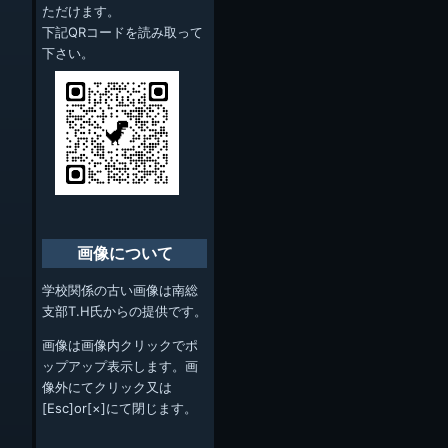
ただけます。
下記QRコードを読み取って
下さい。
画像について
学校関係の古い画像は南総
支部T.H氏からの提供です。
画像は画像内クリックでポ
ップアップ表示します。画
像外にてクリック又は
[Esc]or[×]にて閉じます。