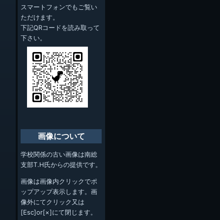
スマートフォンでもご覧い
ただけます。
下記QRコードを読み取って
下さい。
画像について
学校関係の古い画像は南総
支部T.H氏からの提供です。
画像は画像内クリックでポ
ップアップ表示します。画
像外にてクリック又は
[Esc]or[×]にて閉じます。