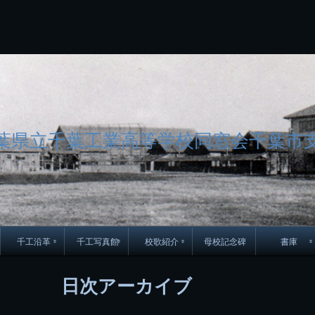
コ
Skip
Skip
Skip
Skip
Skip
Skip
Skip
Skip
Skip
Skip
Skip
Skip
Skip
Skip
Skip
Skip
ン
to
to
to
to
to
to
to
to
to
to
to
to
to
to
to
to
テ
BLOCK-
BLOCK-
TEXT-
SEARCH-
BLOCK-
WGS_WIDGET-
RECENT-
RECENT-
TEXT-
TEXT-
CATEGORIES-
ARCHIVES-
META-
CALENDAR-
SIMPLE-
PAGES-
ン
15
17
17
5
8
2
POSTS-
COMMENTS-
3
8
6
2
2
5
LINKS-
3
ツ
2
2
8
へ
ス
キ
ッ
プ
葉県立千葉工業高等学校同窓会千葉市
千工沿革
千工写真館
校歌紹介
母校記念碑
書庫
70周年DVD
卒業アルバム
CD紹介
本部同窓
日次アーカイブ
簿
生実移転の歴史
歴代校長
校歌
市立千葉工業学校回
ハイキ
想歌