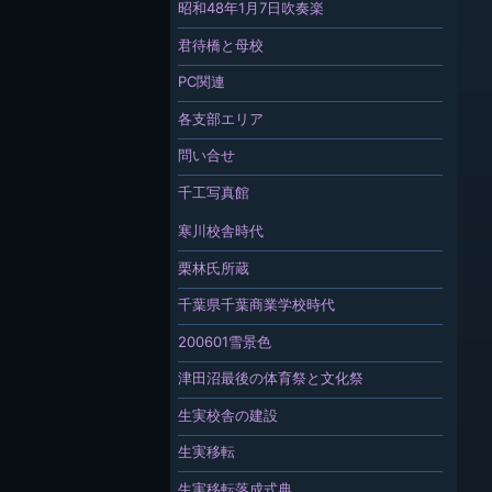
昭和48年1月7日吹奏楽
君待橋と母校
PC関連
各支部エリア
問い合せ
千工写真館
寒川校舎時代
栗林氏所蔵
千葉県千葉商業学校時代
200601雪景色
津田沼最後の体育祭と文化祭
生実校舎の建設
生実移転
生実移転落成式典