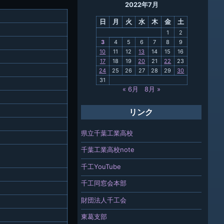
2022年7月
母校
日
月
火
水
木
金
土
関連
1
2
3
4
5
6
7
8
9
報「ちば
10
11
12
13
14
15
16
」
17
18
19
20
21
22
23
24
25
26
27
28
29
30
31
« 6月
8月 »
リンク
県立千葉工業高校
千葉工業高校note
千工YouTube
千工同窓会本部
財団法人千工会
東葛支部