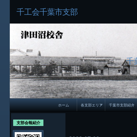
千工会千葉市支部
千
メ
ホーム
各支部エリア
千葉市支部紹介
イ
各支部紹介
規約及び細則
ン
支部会報紹介
会員・役員名
ナ