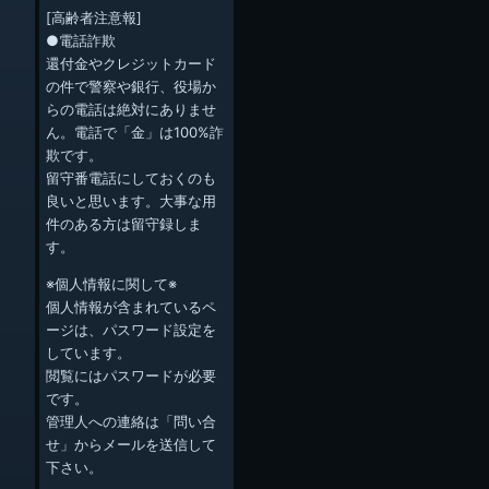
[高齢者注意報]
●電話詐欺
還付金やクレジットカード
の件で警察や銀行、役場か
らの電話は絶対にありませ
ん。電話で「金」は100%詐
欺です。
留守番電話にしておくのも
良いと思います。大事な用
件のある方は留守録しま
す。
※個人情報に関して※
個人情報が含まれているペ
ージは、パスワード設定を
しています。
閲覧にはパスワードが必要
です。
管理人への連絡は「問い合
せ」からメールを送信して
下さい。