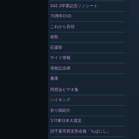
S42.3卒業記念ソノシート
70周年DVD
これから音頭
校歌
応援歌
サイト情報
母校記念碑
書庫
同窓会ビデオ集
ハイキング
折り紙紹介
3.11東日本大震災
旧千葉市西支部会報「ちばにし」