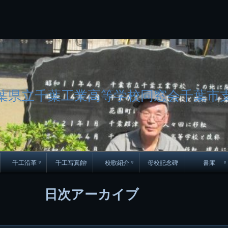
コ
Skip
Skip
Skip
Skip
Skip
Skip
Skip
Skip
Skip
Skip
Skip
Skip
Skip
Skip
Skip
Skip
ン
to
to
to
to
to
to
to
to
to
to
to
to
to
to
to
to
テ
BLOCK-
BLOCK-
TEXT-
SEARCH-
BLOCK-
WGS_WIDGET-
RECENT-
RECENT-
TEXT-
TEXT-
CATEGORIES-
ARCHIVES-
META-
CALENDAR-
SIMPLE-
PAGES-
ン
15
17
17
5
8
2
POSTS-
COMMENTS-
3
8
6
2
2
5
LINKS-
3
ツ
2
2
8
へ
ス
キ
ッ
葉県立千葉工業高等学校同窓会千葉市
プ
千工沿革
千工写真館
校歌紹介
母校記念碑
書庫
70周年DVD
卒業アルバム
CD紹介
本部同窓
日次アーカイブ
簿
生実移転の歴史
歴代校長
校歌
市立千葉工業学校回
ハイキ
想歌
図
景山校長回顧録
周年写真
応援歌
35周年
県立千葉工業学校
君待橋と