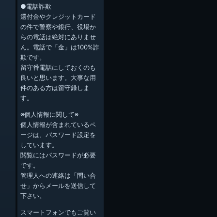
●電話詐欺
還付金やクレジットカード
の件で警察や銀行、役場か
らの電話は絶対にありませ
ん。電話で「金」は100%詐
欺です。
留守番電話にしておくのも
良いと思います。大事な用
件のある方は留守録しま
す。
※個人情報に関して※
個人情報が含まれているペ
ージは、パスワード設定を
しています。
閲覧にはパスワードが必要
です。
管理人への連絡は「問い合
せ」からメールを送信して
下さい。
スマートフォンでもご覧い