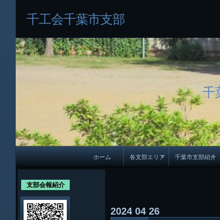
千工会千葉市支部
千
メ
ホーム
各支部エリア
千葉市支部紹介
イ
各支部紹介
規約及び細則
ン
支部会報紹介
会員・役員名
ナ
2024
04
26
ビ
千葉市支部組織