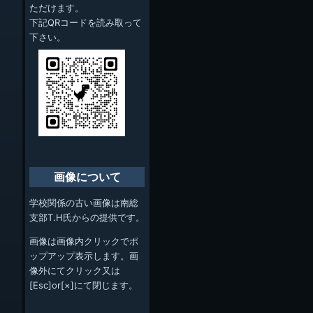
ただけます。
下記QRコードを読み取って
下さい。
画像について
学校関係の古い画像は南総
支部T.H氏からの提供です。
画像は画像内クリックでポ
ップアップ表示します。画
像外にてクリック又は
[Esc]or[×]にて閉じます。