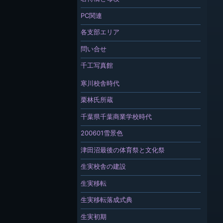
PC関連
各支部エリア
問い合せ
千工写真館
寒川校舎時代
栗林氏所蔵
千葉県千葉商業学校時代
200601雪景色
津田沼最後の体育祭と文化祭
生実校舎の建設
生実移転
生実移転落成式典
生実初期