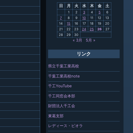
日
月
火
水
木
金
土
関連
1
2
3
4
5
6
7
8
9
10
11
12
13
報「ちば
14
15
16
17
18
19
20
」
21
22
23
24
25
26
27
28
29
30
« 3月
5月 »
リンク
県立千葉工業高校
千葉工業高校note
千工YouTube
千工同窓会本部
財団法人千工会
東葛支部
レディース・ビオラ