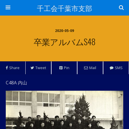
千工会千葉市支部
2020-05-09
卒業アルバムS48
Share
Tweet
Pin
Mail
SMS
C48A 内山