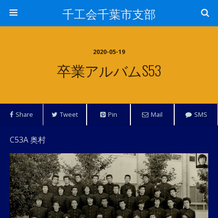
千工会千葉市支部
2020-05-19
卒業アルバムS53
Share
Tweet
Pin
Mail
SMS
C53A 奥村