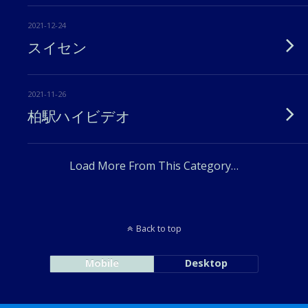
2021-12-24
スイセン
2021-11-26
柏駅ハイビデオ
Load More From This Category…
Back to top
Mobile
Desktop